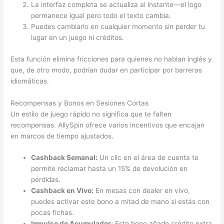
La interfaz completa se actualiza al instante—el logo
permanece igual pero todo el texto cambia.
Puedes cambiarlo en cualquier momento sin perder tu
lugar en un juego ni créditos.
Esta función elimina fricciones para quienes no hablan inglés y
que, de otro modo, podrían dudar en participar por barreras
idiomáticas.
Recompensas y Bonos en Sesiones Cortas
Un estilo de juego rápido no significa que te falten
recompensas. AllySpin ofrece varios incentivos que encajan
en marcos de tiempo ajustados.
Cashback Semanal:
Un clic en el área de cuenta te
permite reclamar hasta un 15% de devolución en
pérdidas.
Cashback en Vivo:
En mesas con dealer en vivo,
puedes activar este bono a mitad de mano si estás con
pocas fichas.
Impulso de Acumulador:
Este bono añade crédito extra