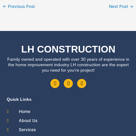
←
Previous Post
Next Post
→
LH CONSTRUCTION
Family owned and operated with over 30 years of experience in
the home improvement industry LH construction are the expert
you need for you're project!
F
T
Y
a
w
o
c
i
u
e
t
t
b
t
u
Quick Links
o
e
b
o
r
e
Home
k
About Us
Services