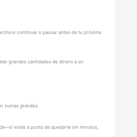
archa si continuar o pausar antes de tu próxima
atar grandes cantidades de dinero a un
er sumas grandes.
da—si estás a punto de quedarte sin minutos,