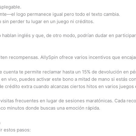
splegable.
tante—el logo permanece igual pero todo el texto cambia.
in perder tu lugar en un juego ni créditos.
o hablan inglés y que, de otro modo, podrían dudar en participar
falten recompensas. AllySpin ofrece varios incentivos que enca
de cuenta te permite reclamar hasta un 15% de devolución en pé
en vivo, puedes activar este bono a mitad de mano si estás con
 crédito extra cuando alcanzas ciertos hitos en varios juegos 
 visitas frecuentes en lugar de sesiones maratónicas. Cada 
co minutos donde buscas una emoción rápida.
n
ir estos pasos: