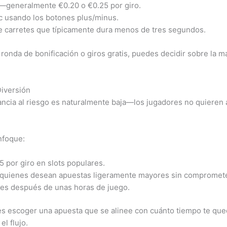
a—generalmente €0.20 o €0.25 por giro.
c usando los botones plus/minus.
 de carretes que típicamente dura menos de tres segundos.
onda de bonificación o giros gratis, puedes decidir sobre la m
iversión
rancia al riesgo es naturalmente baja—los jugadores no quieren 
nfoque:
 por giro en slots populares.
 quienes desean apuestas ligeramente mayores sin compromet
es después de unas horas de juego.
es escoger una apuesta que se alinee con cuánto tiempo te que
l flujo.