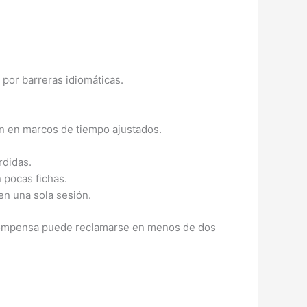
 por barreras idiomáticas.
jan en marcos de tiempo ajustados.
rdidas.
 pocas fichas.
en una sola sesión.
recompensa puede reclamarse en menos de dos