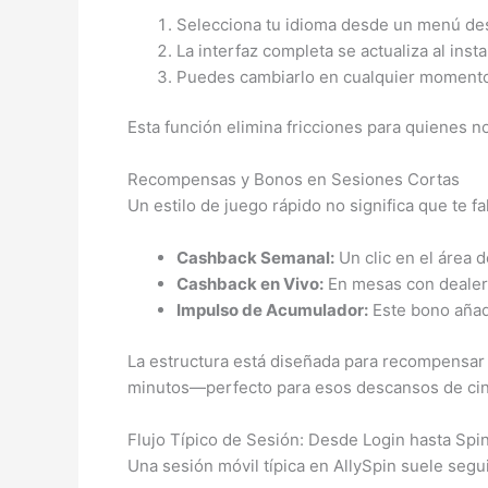
Selecciona tu idioma desde un menú de
La interfaz completa se actualiza al ins
Puedes cambiarlo en cualquier momento s
Esta función elimina fricciones para quienes n
Recompensas y Bonos en Sesiones Cortas
Un estilo de juego rápido no significa que te 
Cashback Semanal:
Un clic en el área 
Cashback en Vivo:
En mesas con dealer 
Impulso de Acumulador:
Este bono añade
La estructura está diseñada para recompensar
minutos—perfecto para esos descansos de cin
Flujo Típico de Sesión: Desde Login hasta Spi
Una sesión móvil típica en AllySpin suele segu