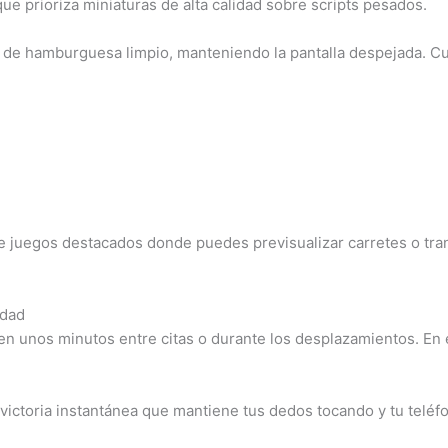
ue prioriza miniaturas de alta calidad sobre scripts pesados.
 de hamburguesa limpio, manteniendo la pantalla despejada. Cu
de juegos destacados donde puedes previsualizar carretes o tr
idad
en unos minutos entre citas o durante los desplazamientos. En
victoria instantánea que mantiene tus dedos tocando y tu teléf