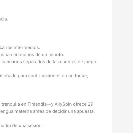
cia.
carios intermedios.
rminan en menos de un minuto.
bancarios separados de las cuentas de juego.
 diseñado para confirmaciones en un toque,
 tranquila en Finlandia—y AllySpin ofrece 29
 lengua materna antes de decidir una apuesta.
medio de una sesión: