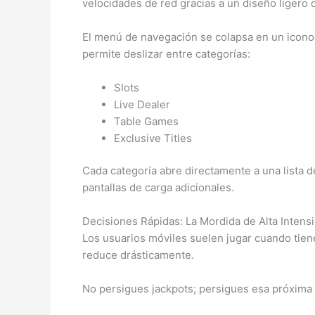
velocidades de red gracias a un diseño ligero q
El menú de navegación se colapsa en un icono
permite deslizar entre categorías:
Slots
Live Dealer
Table Games
Exclusive Titles
Cada categoría abre directamente a una lista 
pantallas de carga adicionales.
Decisiones Rápidas: La Mordida de Alta Intens
Los usuarios móviles suelen jugar cuando tien
reduce drásticamente.
No persigues jackpots; persigues esa próxima 