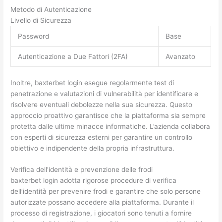
Metodo di Autenticazione
Livello di Sicurezza
Password
Base
Autenticazione a Due Fattori (2FA)
Avanzato
Inoltre, baxterbet login esegue regolarmente test di
penetrazione e valutazioni di vulnerabilità per identificare e
risolvere eventuali debolezze nella sua sicurezza. Questo
approccio proattivo garantisce che la piattaforma sia sempre
protetta dalle ultime minacce informatiche. L’azienda collabora
con esperti di sicurezza esterni per garantire un controllo
obiettivo e indipendente della propria infrastruttura.
Verifica dell’identità e prevenzione delle frodi
baxterbet login adotta rigorose procedure di verifica
dell’identità per prevenire frodi e garantire che solo persone
autorizzate possano accedere alla piattaforma. Durante il
processo di registrazione, i giocatori sono tenuti a fornire