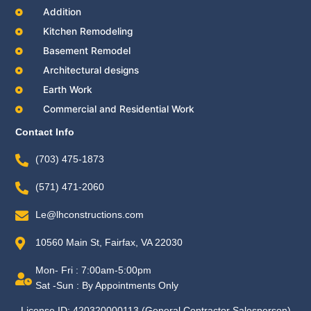
Addition
Kitchen Remodeling
Basement Remodel
Architectural designs
Earth Work
Commercial and Residential Work
Contact Info
(703) 475-1873
(571) 471-2060
Le@lhconstructions.com
10560 Main St, Fairfax, VA 22030
Mon- Fri : 7:00am-5:00pm
Sat -Sun : By Appointments Only
License ID: 420320000113 (General Contractor Salesperson)