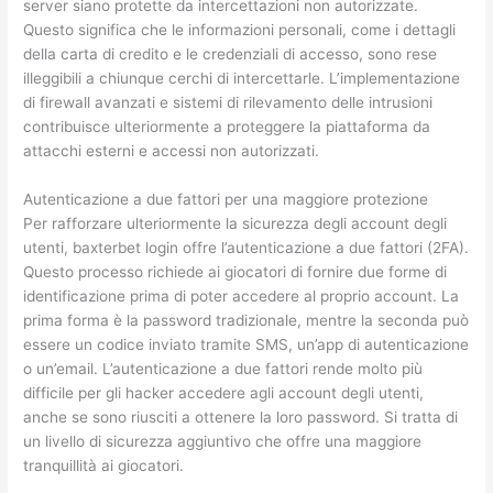
server siano protette da intercettazioni non autorizzate.
Questo significa che le informazioni personali, come i dettagli
della carta di credito e le credenziali di accesso, sono rese
illeggibili a chiunque cerchi di intercettarle. L’implementazione
di firewall avanzati e sistemi di rilevamento delle intrusioni
contribuisce ulteriormente a proteggere la piattaforma da
attacchi esterni e accessi non autorizzati.
Autenticazione a due fattori per una maggiore protezione
Per rafforzare ulteriormente la sicurezza degli account degli
utenti, baxterbet login offre l’autenticazione a due fattori (2FA).
Questo processo richiede ai giocatori di fornire due forme di
identificazione prima di poter accedere al proprio account. La
prima forma è la password tradizionale, mentre la seconda può
essere un codice inviato tramite SMS, un’app di autenticazione
o un’email. L’autenticazione a due fattori rende molto più
difficile per gli hacker accedere agli account degli utenti,
anche se sono riusciti a ottenere la loro password. Si tratta di
un livello di sicurezza aggiuntivo che offre una maggiore
tranquillità ai giocatori.