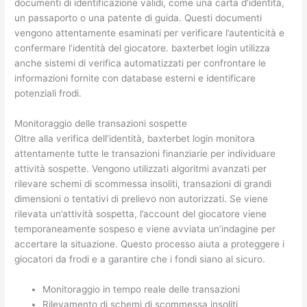
documenti di identificazione validi, come una carta d’identità,
un passaporto o una patente di guida. Questi documenti
vengono attentamente esaminati per verificare l’autenticità e
confermare l’identità del giocatore. baxterbet login utilizza
anche sistemi di verifica automatizzati per confrontare le
informazioni fornite con database esterni e identificare
potenziali frodi.
Monitoraggio delle transazioni sospette
Oltre alla verifica dell’identità, baxterbet login monitora
attentamente tutte le transazioni finanziarie per individuare
attività sospette. Vengono utilizzati algoritmi avanzati per
rilevare schemi di scommessa insoliti, transazioni di grandi
dimensioni o tentativi di prelievo non autorizzati. Se viene
rilevata un’attività sospetta, l’account del giocatore viene
temporaneamente sospeso e viene avviata un’indagine per
accertare la situazione. Questo processo aiuta a proteggere i
giocatori da frodi e a garantire che i fondi siano al sicuro.
Monitoraggio in tempo reale delle transazioni
Rilevamento di schemi di scommessa insoliti