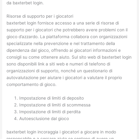
da baxterbet login.
Risorse di supporto per i giocatori
baxterbet login fornisce accesso a una serie di risorse di
supporto per i giocatori che potrebbero avere problemi con il
gioco d’azzardo. La piattaforma collabora con organizzazioni
specializzate nella prevenzione e nel trattamento della
dipendenza dal gioco, offrendo ai giocatori informazioni e
consigli su come ottenere aiuto. Sul sito web di baxterbet login
sono disponibili link a siti web e numeri di telefono di
organizzazioni di supporto, nonché un questionario di
autovalutazione per aiutare i giocatori a valutare il proprio
comportamento di gioco.
Impostazione di limiti di deposito
Impostazione di limiti di scommessa
Impostazione di limiti di perdita
Autoesclusione dal gioco
baxterbet login incoraggia i giocatori a giocare in modo
responsabile e a cercare aiuto se sentono di avere un