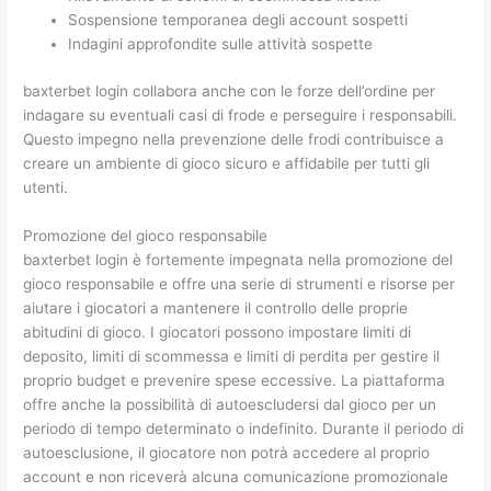
Sospensione temporanea degli account sospetti
Indagini approfondite sulle attività sospette
baxterbet login collabora anche con le forze dell’ordine per
indagare su eventuali casi di frode e perseguire i responsabili.
Questo impegno nella prevenzione delle frodi contribuisce a
creare un ambiente di gioco sicuro e affidabile per tutti gli
utenti.
Promozione del gioco responsabile
baxterbet login è fortemente impegnata nella promozione del
gioco responsabile e offre una serie di strumenti e risorse per
aiutare i giocatori a mantenere il controllo delle proprie
abitudini di gioco. I giocatori possono impostare limiti di
deposito, limiti di scommessa e limiti di perdita per gestire il
proprio budget e prevenire spese eccessive. La piattaforma
offre anche la possibilità di autoescludersi dal gioco per un
periodo di tempo determinato o indefinito. Durante il periodo di
autoesclusione, il giocatore non potrà accedere al proprio
account e non riceverà alcuna comunicazione promozionale