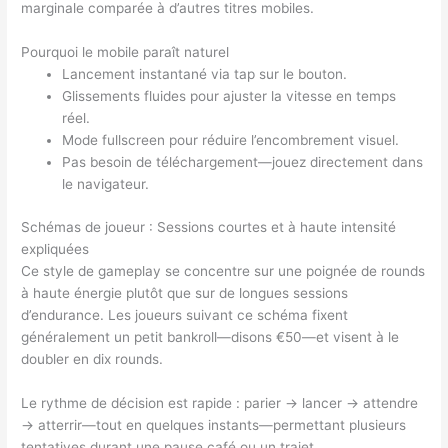
marginale comparée à d’autres titres mobiles.
Pourquoi le mobile paraît naturel
Lancement instantané via tap sur le bouton.
Glissements fluides pour ajuster la vitesse en temps
réel.
Mode fullscreen pour réduire l’encombrement visuel.
Pas besoin de téléchargement—jouez directement dans
le navigateur.
Schémas de joueur : Sessions courtes et à haute intensité
expliquées
Ce style de gameplay se concentre sur une poignée de rounds
à haute énergie plutôt que sur de longues sessions
d’endurance. Les joueurs suivant ce schéma fixent
généralement un petit bankroll—disons €50—et visent à le
doubler en dix rounds.
Le rythme de décision est rapide : parier → lancer → attendre
→ atterrir—tout en quelques instants—permettant plusieurs
tentatives durant une pause café ou un trajet.