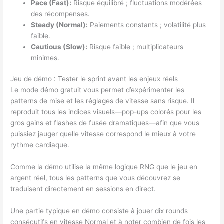
Pace (Fast):
Risque équilibré ; fluctuations modérées
des récompenses.
Steady (Normal):
Paiements constants ; volatilité plus
faible.
Cautious (Slow):
Risque faible ; multiplicateurs
minimes.
Jeu de démo : Tester le sprint avant les enjeux réels
Le mode démo gratuit vous permet d’expérimenter les
patterns de mise et les réglages de vitesse sans risque. Il
reproduit tous les indices visuels—pop-ups colorés pour les
gros gains et flashes de fusée dramatiques—afin que vous
puissiez jauger quelle vitesse correspond le mieux à votre
rythme cardiaque.
Comme la démo utilise la même logique RNG que le jeu en
argent réel, tous les patterns que vous découvrez se
traduisent directement en sessions en direct.
Une partie typique en démo consiste à jouer dix rounds
consécutifs en vitesse Normal et à noter combien de fois les