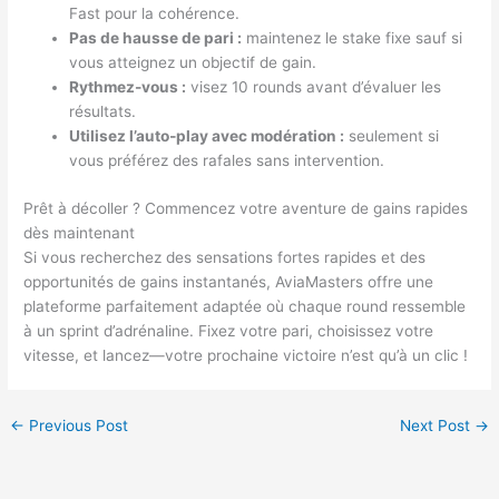
Fast pour la cohérence.
Pas de hausse de pari :
maintenez le stake fixe sauf si
vous atteignez un objectif de gain.
Rythmez-vous :
visez 10 rounds avant d’évaluer les
résultats.
Utilisez l’auto‑play avec modération :
seulement si
vous préférez des rafales sans intervention.
Prêt à décoller ? Commencez votre aventure de gains rapides
dès maintenant
Si vous recherchez des sensations fortes rapides et des
opportunités de gains instantanés, AviaMasters offre une
plateforme parfaitement adaptée où chaque round ressemble
à un sprint d’adrénaline. Fixez votre pari, choisissez votre
vitesse, et lancez—votre prochaine victoire n’est qu’à un clic !
←
Previous Post
Next Post
→