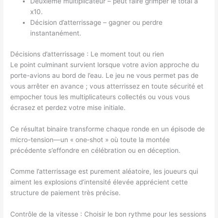
Deuxième multiplicateur – peut faire grimper le total à
x10.
Décision d’atterrissage – gagner ou perdre
instantanément.
Décisions d’atterrissage : Le moment tout ou rien
Le point culminant survient lorsque votre avion approche du
porte-avions au bord de l’eau. Le jeu ne vous permet pas de
vous arrêter en avance ; vous atterrissez en toute sécurité et
empocher tous les multiplicateurs collectés ou vous vous
écrasez et perdez votre mise initiale.
Ce résultat binaire transforme chaque ronde en un épisode de
micro-tension—un « one‑shot » où toute la montée
précédente s’effondre en célébration ou en déception.
Comme l’atterrissage est purement aléatoire, les joueurs qui
aiment les explosions d’intensité élevée apprécient cette
structure de paiement très précise.
Contrôle de la vitesse : Choisir le bon rythme pour les sessions