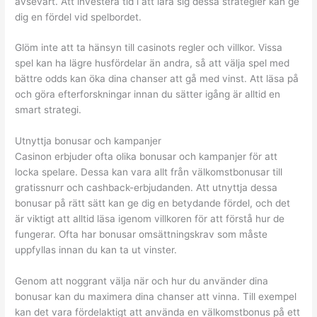
avsevärt. Att investera tid i att lära sig dessa strategier kan ge
dig en fördel vid spelbordet.
Glöm inte att ta hänsyn till casinots regler och villkor. Vissa
spel kan ha lägre husfördelar än andra, så att välja spel med
bättre odds kan öka dina chanser att gå med vinst. Att läsa på
och göra efterforskningar innan du sätter igång är alltid en
smart strategi.
Utnyttja bonusar och kampanjer
Casinon erbjuder ofta olika bonusar och kampanjer för att
locka spelare. Dessa kan vara allt från välkomstbonusar till
gratissnurr och cashback-erbjudanden. Att utnyttja dessa
bonusar på rätt sätt kan ge dig en betydande fördel, och det
är viktigt att alltid läsa igenom villkoren för att förstå hur de
fungerar. Ofta har bonusar omsättningskrav som måste
uppfyllas innan du kan ta ut vinster.
Genom att noggrant välja när och hur du använder dina
bonusar kan du maximera dina chanser att vinna. Till exempel
kan det vara fördelaktigt att använda en välkomstbonus på ett