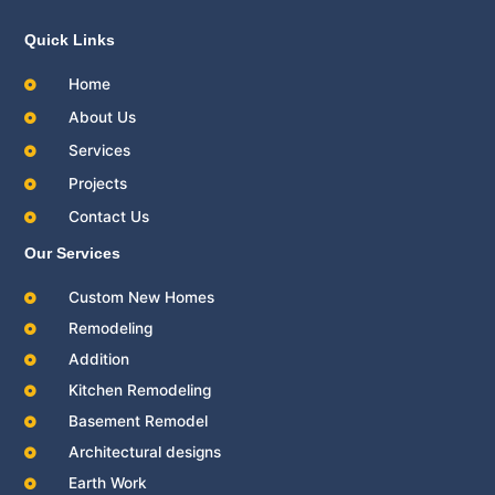
c
i
u
e
t
t
b
t
u
Quick Links
o
e
b
o
r
e
Home
k
About Us
Services
Projects
Contact Us
Our Services
Custom New Homes
Remodeling
Addition
Kitchen Remodeling
Basement Remodel
Architectural designs
Earth Work