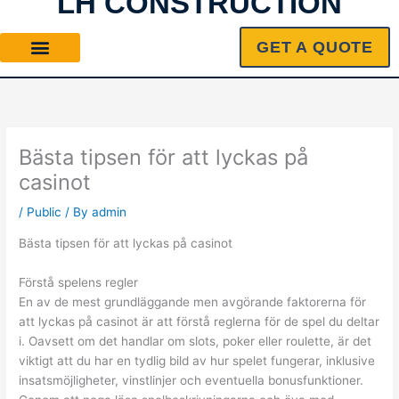
LH CONSTRUCTION
Skip
to
GET A QUOTE
content
Bästa tipsen för att lyckas på
casinot
/
Public
/ By
admin
Bästa tipsen för att lyckas på casinot
Förstå spelens regler
En av de mest grundläggande men avgörande faktorerna för
att lyckas på casinot är att förstå reglerna för de spel du deltar
i. Oavsett om det handlar om slots, poker eller roulette, är det
viktigt att du har en tydlig bild av hur spelet fungerar, inklusive
insatsmöjligheter, vinstlinjer och eventuella bonusfunktioner.