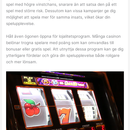
spel med högre vinstchans, snarare än att satsa den på ett
spel med större risk. Dessutom kan vissa kampanjer ge dig
möjlighet att spela mer för samma insats, vilket ökar din
spelupplevelse.
Håll även ögonen öppna för lojalitetsprogram. Många casinon
belönar trogna spelare med poäng som kan omvandlas till
bonusar eller gratis spel. Att utnyttja dessa program kan ge dig
ytterligare fördelar och göra din spelupplevelse både roligare
och mer lönsam.