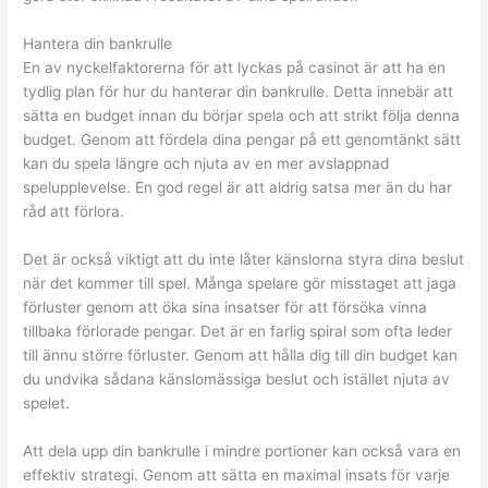
Hantera din bankrulle
En av nyckelfaktorerna för att lyckas på casinot är att ha en
tydlig plan för hur du hanterar din bankrulle. Detta innebär att
sätta en budget innan du börjar spela och att strikt följa denna
budget. Genom att fördela dina pengar på ett genomtänkt sätt
kan du spela längre och njuta av en mer avslappnad
spelupplevelse. En god regel är att aldrig satsa mer än du har
råd att förlora.
Det är också viktigt att du inte låter känslorna styra dina beslut
när det kommer till spel. Många spelare gör misstaget att jaga
förluster genom att öka sina insatser för att försöka vinna
tillbaka förlorade pengar. Det är en farlig spiral som ofta leder
till ännu större förluster. Genom att hålla dig till din budget kan
du undvika sådana känslomässiga beslut och istället njuta av
spelet.
Att dela upp din bankrulle i mindre portioner kan också vara en
effektiv strategi. Genom att sätta en maximal insats för varje