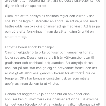
avsevärt. Att investera tid i att lära sig dessa strategier kan ge
dig en fördel vid spelbordet.
Glöm inte att ta hänsyn till casinots regler och villkor. Vissa
spel kan ha lägre husfördelar än andra, så att välja spel med
bättre odds kan öka dina chanser att gå med vinst. Att läsa på
och göra efterforskningar innan du sätter igång är alltid en
smart strategi.
Utnyttja bonusar och kampanjer
Casinon erbjuder ofta olika bonusar och kampanjer för att
locka spelare. Dessa kan vara allt från välkomstbonusar till
gratissnurr och cashback-erbjudanden. Att utnyttja dessa
bonusar på rätt sätt kan ge dig en betydande fördel, och det
är viktigt att alltid läsa igenom villkoren för att förstå hur de
fungerar. Ofta har bonusar omsättningskrav som måste
uppfyllas innan du kan ta ut vinster.
Genom att noggrant välja när och hur du använder dina
bonusar kan du maximera dina chanser att vinna. Till exempel
kan det vara fördelaktigt att använda en välkomstbonus på ett