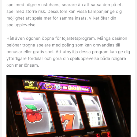
spel med högre vinstchans, snarare än att satsa den på ett
spel med större risk. Dessutom kan vissa kampanjer ge dig
möjlighet att spela mer för samma insats, vilket ökar din
spelupplevelse.
Håll även ögonen öppna för lojalitetsprogram. Många casinon
belönar trogna spelare med poäng som kan omvandlas till
bonusar eller gratis spel. Att utnyttja dessa program kan ge dig
ytterligare fördelar och göra din spelupplevelse både roligare
och mer lönsam.