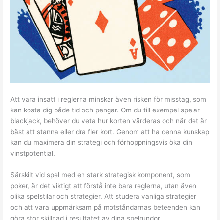
Att vara insatt i reglerna minskar även risken för misstag, som
kan kosta dig både tid och pengar. Om du till exempel spelar
blackjack, behöver du veta hur korten värderas och när det är
bäst att stanna eller dra fler kort. Genom att ha denna kunskap
kan du maximera din strategi och förhoppningsvis öka din
vinstpotential.
Särskilt vid spel med en stark strategisk komponent, som
poker, är det viktigt att förstå inte bara reglerna, utan även
olika spelstilar och strategier. Att studera vanliga strategier
och att vara uppmärksam på motståndarnas beteenden kan
göra stor skillnad i resultatet av dina spelrundor.