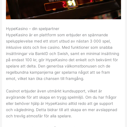
HypeKasino – din spelpartner
HypeKasino är en plattform som erbjuder en spännande
spelupplevelse med ett stort utbud av nästan 3 000 spel,
inklusive slots och live casino. Med funktioner som snabba
insättningar via BankID och Swish, samt en minimal insättning
på endast 100 kr, gör HypeKasino det enkelt och bekvämt för
spelare att delta. Den generösa välkomstbonusen och de
regelbundna kampanjerna ger spelarna något att se fram
emot, vilket kan öka chansen till framgång.
Casinot erbjuder även utmärkt kundsupport, vilket är
avgörande för att skapa en trygg spelmiljö. Om du har frågor
eller behöver hjälp är HypeKasino alltid redo att ge support
och vägledning. Detta bidrar till att skapa en mer avslappnad
och trevlig atmosfär för alla spelare.