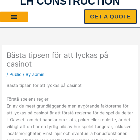
LH CONSTRUCTION
Skip
to
GET A QUOTE
content
Bästa tipsen för att lyckas på
casinot
/
Public
/ By
admin
Bästa tipsen för att lyckas på casinot
Förstå spelens regler
En av de mest grundläggande men avgörande faktorerna för
att lyckas på casinot är att förstå reglerna för de spel du deltar
i. Oavsett om det handlar om slots, poker eller roulette, är det
viktigt att du har en tydlig bild av hur spelet fungerar, inklusive
insatsmöjligheter, vinstlinjer och eventuella bonusfunktioner.