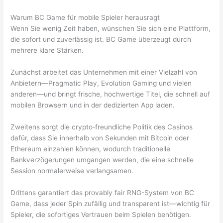
Warum BC Game für mobile Spieler herausragt
Wenn Sie wenig Zeit haben, wünschen Sie sich eine Plattform,
die sofort und zuverlässig ist. BC Game überzeugt durch
mehrere klare Stärken.
Zunächst arbeitet das Unternehmen mit einer Vielzahl von
Anbietern—Pragmatic Play, Evolution Gaming und vielen
anderen—und bringt frische, hochwertige Titel, die schnell auf
mobilen Browsern und in der dedizierten App laden.
Zweitens sorgt die crypto‑freundliche Politik des Casinos
dafür, dass Sie innerhalb von Sekunden mit Bitcoin oder
Ethereum einzahlen können, wodurch traditionelle
Bankverzögerungen umgangen werden, die eine schnelle
Session normalerweise verlangsamen.
Drittens garantiert das provably fair RNG-System von BC
Game, dass jeder Spin zufällig und transparent ist—wichtig für
Spieler, die sofortiges Vertrauen beim Spielen benötigen.