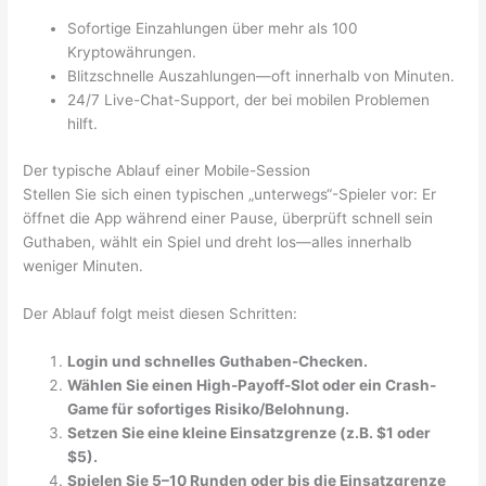
Sofortige Einzahlungen über mehr als 100
Kryptowährungen.
Blitzschnelle Auszahlungen—oft innerhalb von Minuten.
24/7 Live-Chat-Support, der bei mobilen Problemen
hilft.
Der typische Ablauf einer Mobile-Session
Stellen Sie sich einen typischen „unterwegs“-Spieler vor: Er
öffnet die App während einer Pause, überprüft schnell sein
Guthaben, wählt ein Spiel und dreht los—alles innerhalb
weniger Minuten.
Der Ablauf folgt meist diesen Schritten:
Login und schnelles Guthaben-Checken.
Wählen Sie einen High-Payoff-Slot oder ein Crash-
Game für sofortiges Risiko/Belohnung.
Setzen Sie eine kleine Einsatzgrenze (z.B. $1 oder
$5).
Spielen Sie 5–10 Runden oder bis die Einsatzgrenze