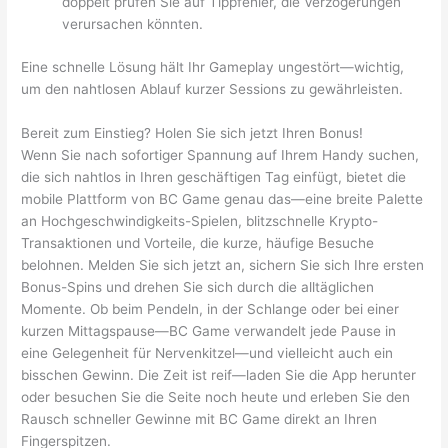
doppelt prüfen Sie auf Tippfehler, die Verzögerungen
verursachen könnten.
Eine schnelle Lösung hält Ihr Gameplay ungestört—wichtig,
um den nahtlosen Ablauf kurzer Sessions zu gewährleisten.
Bereit zum Einstieg? Holen Sie sich jetzt Ihren Bonus!
Wenn Sie nach sofortiger Spannung auf Ihrem Handy suchen,
die sich nahtlos in Ihren geschäftigen Tag einfügt, bietet die
mobile Plattform von BC Game genau das—eine breite Palette
an Hochgeschwindigkeits-Spielen, blitzschnelle Krypto-
Transaktionen und Vorteile, die kurze, häufige Besuche
belohnen. Melden Sie sich jetzt an, sichern Sie sich Ihre ersten
Bonus-Spins und drehen Sie sich durch die alltäglichen
Momente. Ob beim Pendeln, in der Schlange oder bei einer
kurzen Mittagspause—BC Game verwandelt jede Pause in
eine Gelegenheit für Nervenkitzel—und vielleicht auch ein
bisschen Gewinn. Die Zeit ist reif—laden Sie die App herunter
oder besuchen Sie die Seite noch heute und erleben Sie den
Rausch schneller Gewinne mit BC Game direkt an Ihren
Fingerspitzen.