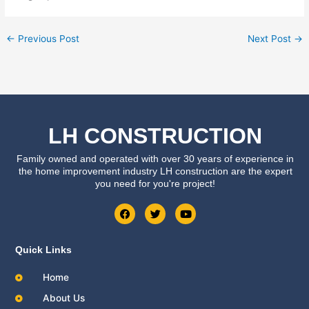
←
Previous Post
Next Post
→
LH CONSTRUCTION
Family owned and operated with over 30 years of experience in
the home improvement industry LH construction are the expert
you need for you're project!
F
T
Y
a
w
o
c
i
u
e
t
t
b
t
u
Quick Links
o
e
b
o
r
e
Home
k
About Us