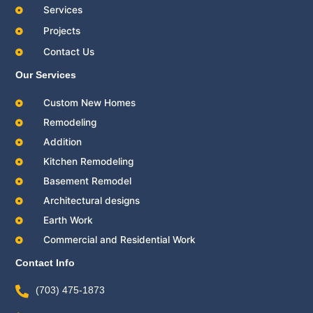
Services
Projects
Contact Us
Our Services
Custom New Homes
Remodeling
Addition
Kitchen Remodeling
Basement Remodel
Architectural designs
Earth Work
Commercial and Residential Work
Contact Info
(703) 475-1873