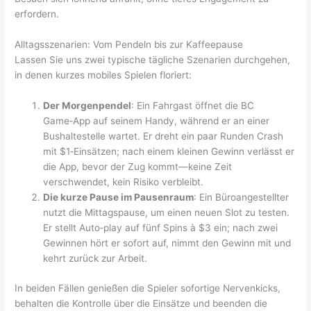
erfordern.
Alltagsszenarien: Vom Pendeln bis zur Kaffeepause
Lassen Sie uns zwei typische tägliche Szenarien durchgehen,
in denen kurzes mobiles Spielen floriert:
Der Morgenpendel
: Ein Fahrgast öffnet die BC
Game‑App auf seinem Handy, während er an einer
Bushaltestelle wartet. Er dreht ein paar Runden Crash
mit $1‑Einsätzen; nach einem kleinen Gewinn verlässt er
die App, bevor der Zug kommt—keine Zeit
verschwendet, kein Risiko verbleibt.
Die kurze Pause im Pausenraum
: Ein Büroangestellter
nutzt die Mittagspause, um einen neuen Slot zu testen.
Er stellt Auto‑play auf fünf Spins à $3 ein; nach zwei
Gewinnen hört er sofort auf, nimmt den Gewinn mit und
kehrt zurück zur Arbeit.
In beiden Fällen genießen die Spieler sofortige Nervenkicks,
behalten die Kontrolle über die Einsätze und beenden die