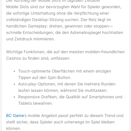
Der Aufstieg der Mobile Slots im digitalen Zeitalter
Mobile Slots sind zur bevorzugten Wahl für Spieler geworden,
die sofortige Unterhaltung ohne die Verpflichtung einer
vollständigen Desktop-Sitzung suchen. Der Reiz liegt im
handlichen Gameplay: drehen, gewinnen oder stoppen—
schnelle Entscheidungen, die den Adrenalinspiegel hochhalten
und Zeitdruck minimieren.
Wichtige Funktionen, die auf den meisten mobilen‑freundlichen
Casinos zu finden sind, umfassen:
Touch-optimierte Oberflächen mit einem einzigen
Tippen auf den Spin-Button.
Auto‑play-Optionen, mit denen Sie mehrere Runden
laufen lassen können, während Sie multitasken.
Responsive Grafiken, die Qualität auf Smartphones und
Tablets bewahren.
BC Game
’s mobile Angebot passt perfekt zu diesem Trend und
stellt sicher, dass Spieler auch unterwegs im Spiel bleiben
können.