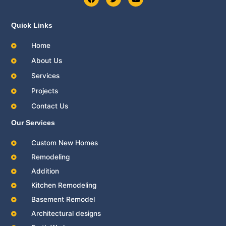
a
w
o
c
i
u
e
t
t
b
t
u
Quick Links
o
e
b
o
r
e
Home
k
About Us
Services
Projects
Contact Us
Our Services
Custom New Homes
Remodeling
Addition
Kitchen Remodeling
Basement Remodel
Architectural designs