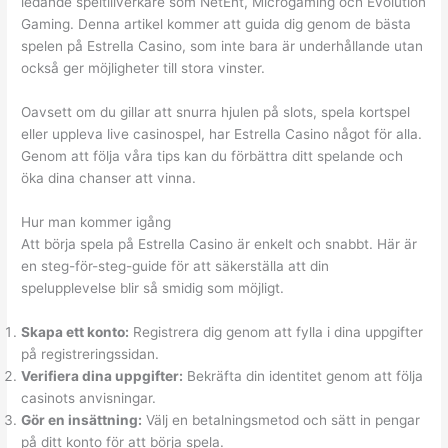
ledande speltillverkare som NetEnt, Microgaming och Evolution
Gaming. Denna artikel kommer att guida dig genom de bästa
spelen på Estrella Casino, som inte bara är underhållande utan
också ger möjligheter till stora vinster.
Oavsett om du gillar att snurra hjulen på slots, spela kortspel
eller uppleva live casinospel, har Estrella Casino något för alla.
Genom att följa våra tips kan du förbättra ditt spelande och
öka dina chanser att vinna.
Hur man kommer igång
Att börja spela på Estrella Casino är enkelt och snabbt. Här är
en steg-för-steg-guide för att säkerställa att din
spelupplevelse blir så smidig som möjligt.
Skapa ett konto:
Registrera dig genom att fylla i dina uppgifter
på registreringssidan.
Verifiera dina uppgifter:
Bekräfta din identitet genom att följa
casinots anvisningar.
Gör en insättning:
Välj en betalningsmetod och sätt in pengar
på ditt konto för att börja spela.