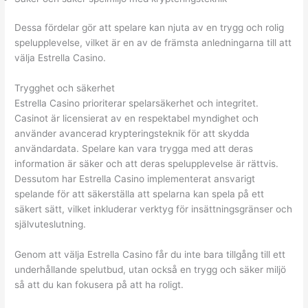
Dessa fördelar gör att spelare kan njuta av en trygg och rolig
spelupplevelse, vilket är en av de främsta anledningarna till att
välja Estrella Casino.
Trygghet och säkerhet
Estrella Casino prioriterar spelarsäkerhet och integritet.
Casinot är licensierat av en respektabel myndighet och
använder avancerad krypteringsteknik för att skydda
användardata. Spelare kan vara trygga med att deras
information är säker och att deras spelupplevelse är rättvis.
Dessutom har Estrella Casino implementerat ansvarigt
spelande för att säkerställa att spelarna kan spela på ett
säkert sätt, vilket inkluderar verktyg för insättningsgränser och
självuteslutning.
Genom att välja Estrella Casino får du inte bara tillgång till ett
underhållande spelutbud, utan också en trygg och säker miljö
så att du kan fokusera på att ha roligt.