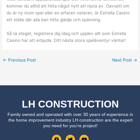
kommer du alltid att hitta något nytt att njuta av. Oavsett om
du är ny inom spel eller en erfaren veteran, är Estrella Casino
ett ställe där alla kan hitta glädje och spänning.
Så ta steget, registrera dig idag och upplev allt som Estrella
Casino har att erbjuda. Ditt nästa stora speläventyr väntar!
←
Previous Post
Next Post
→
LH CONSTRUCTION
Family owned and operated with over 30 years of experience in
the home improvement industry LH construction are the expert
you need for you're project!
F
T
Y