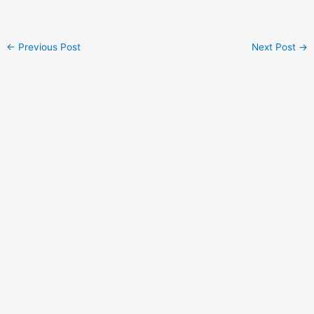
←
Previous Post
Next Post
→