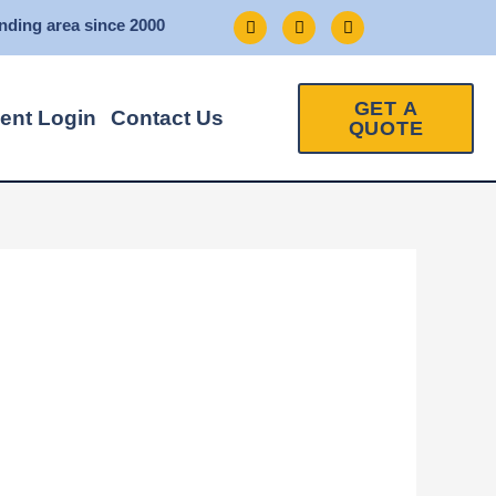
F
T
Y
nding area since 2000
a
w
o
c
i
u
e
t
t
b
t
u
o
e
b
GET A
ient Login
Contact Us
o
r
e
QUOTE
k