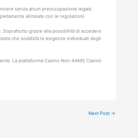
e vincere senza alcun preoccupazione legale.
letamente allineate con le regolazioni.
 Soprattutto grazie alla possibilità di accedere
leta che soddisfa le esigenze individuali degli
atamente. La piattaforma Casino Non-AAMS Casinò
Next Post
→