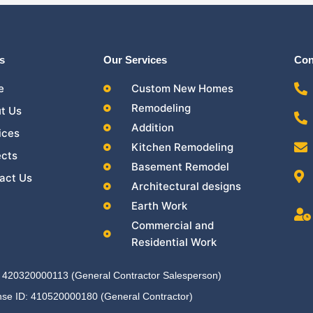
s
Our Services
Con
e
Custom New Homes
Remodeling
t Us
Addition
ices
Kitchen Remodeling
ects
Basement Remodel
act Us
Architectural designs
Earth Work
Commercial and
Residential Work
: 420320000113 (General Contractor Salesperson)
nse ID: 410520000180 (General Contractor)