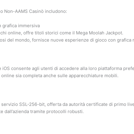
asino Non-AAMS Casinò includono:
n grafica immersiva
ochi online, offre titoli storici come il Mega Moolah Jackpot.
mosi del mondo, fornisce nuove esperienze di gioco con grafica r
 e iOS consente agli utenti di accedere alla loro piattaforma pre
a online sia completa anche sulle apparecchiature mobili.
 servizio SSL-256-bit, offerta da autorità certificate di primo liv
 dall’azienda tramite protocolli robusti.