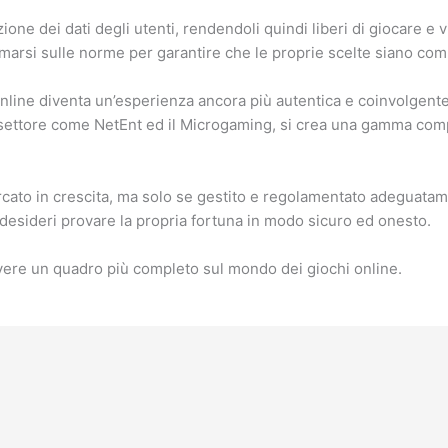
zione dei dati degli utenti, rendendoli quindi liberi di giocare 
rsi sulle norme per garantire che le proprie scelte siano comp
online diventa un’esperienza ancora più autentica e coinvolgente.
l settore come NetEnt ed il Microgaming, si crea una gamma comp
un mercato in crescita, ma solo se gestito e regolamentato adegu
 desideri provare la propria fortuna in modo sicuro ed onesto.
 avere un quadro più completo sul mondo dei giochi online.