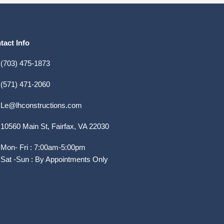
tact Info
(703) 475-1873
(571) 471-2060
Le@lhconstructions.com
10560 Main St, Fairfax, VA 22030
Mon- Fri : 7:00am-5:00pm
Sat -Sun : By Appointments Only