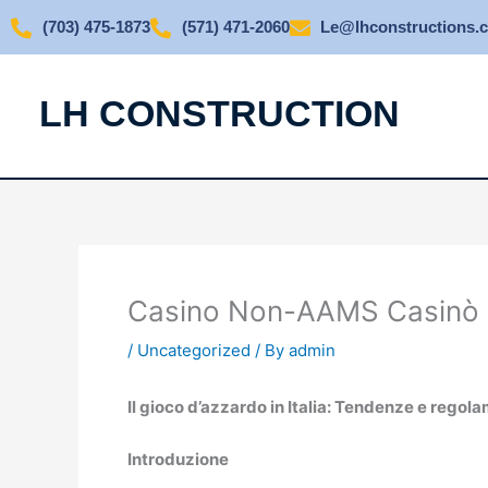
Skip
(703) 475-1873
(571) 471-2060
Le@lhconstructions.
to
content
LH CONSTRUCTION
Casino Non-AAMS Casinò
/
Uncategorized
/ By
admin
Il gioco d’azzardo in Italia: Tendenze e regol
Introduzione