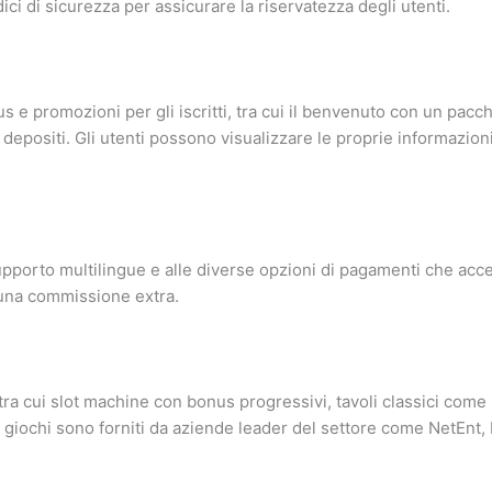
ci di sicurezza per assicurare la riservatezza degli utenti.
s e promozioni per gli iscritti, tra cui il benvenuto con un pac
 depositi. Gli utenti possono visualizzare le proprie informazion
upporto multilingue e alle diverse opzioni di pagamenti che accet
lcuna commissione extra.
, tra cui slot machine con bonus progressivi, tavoli classici come 
I giochi sono forniti da aziende leader del settore come NetEnt