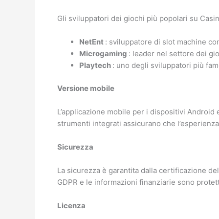
Gli sviluppatori dei giochi più popolari su C
NetEnt
: sviluppatore di slot machine co
Microgaming
: leader nel settore dei gi
Playtech
: uno degli sviluppatori più fa
Versione mobile
L’applicazione mobile per i dispositivi Android
strumenti integrati assicurano che l’esperienz
Sicurezza
La sicurezza è garantita dalla certificazione del
GDPR e le informazioni finanziarie sono protette
Licenza