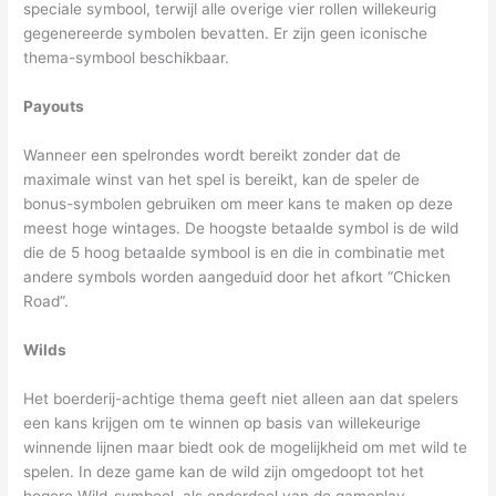
speciale symbool, terwijl alle overige vier rollen willekeurig
gegenereerde symbolen bevatten. Er zijn geen iconische
thema-symbool beschikbaar.
Payouts
Wanneer een spelrondes wordt bereikt zonder dat de
maximale winst van het spel is bereikt, kan de speler de
bonus-symbolen gebruiken om meer kans te maken op deze
meest hoge wintages. De hoogste betaalde symbol is de wild
die de 5 hoog betaalde symbool is en die in combinatie met
andere symbols worden aangeduid door het afkort “Chicken
Road”.
Wilds
Het boerderij-achtige thema geeft niet alleen aan dat spelers
een kans krijgen om te winnen op basis van willekeurige
winnende lijnen maar biedt ook de mogelijkheid om met wild te
spelen. In deze game kan de wild zijn omgedoopt tot het
hogere Wild-symbool, als onderdeel van de gameplay.