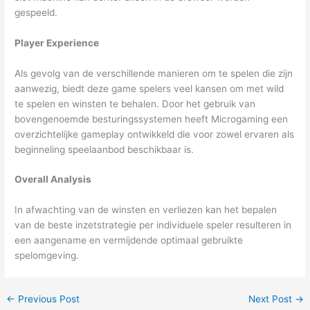
gespeeld.
Player Experience
Als gevolg van de verschillende manieren om te spelen die zijn
aanwezig, biedt deze game spelers veel kansen om met wild
te spelen en winsten te behalen. Door het gebruik van
bovengenoemde besturingssystemen heeft Microgaming een
overzichtelijke gameplay ontwikkeld die voor zowel ervaren als
beginneling speelaanbod beschikbaar is.
Overall Analysis
In afwachting van de winsten en verliezen kan het bepalen
van de beste inzetstrategie per individuele speler resulteren in
een aangename en vermijdende optimaal gebruikte
spelomgeving.
←
Previous Post
Next Post
→