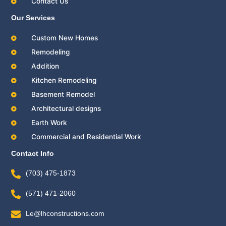
Contact Us
Our Services
Custom New Homes
Remodeling
Addition
Kitchen Remodeling
Basement Remodel
Architectural designs
Earth Work
Commercial and Residential Work
Contact Info
(703) 475-1873
(571) 471-2060
Le@lhconstructions.com