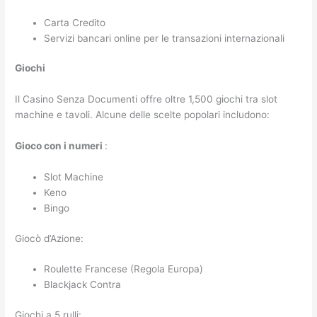
Carta Credito
Servizi bancari online per le transazioni internazionali
Giochi
Il Casino Senza Documenti offre oltre 1,500 giochi tra slot
machine e tavoli. Alcune delle scelte popolari includono:
Gioco con i numeri
:
Slot Machine
Keno
Bingo
Giocò d’Azione:
Roulette Francese (Regola Europa)
Blackjack Contra
Giochi a 5 rulli: