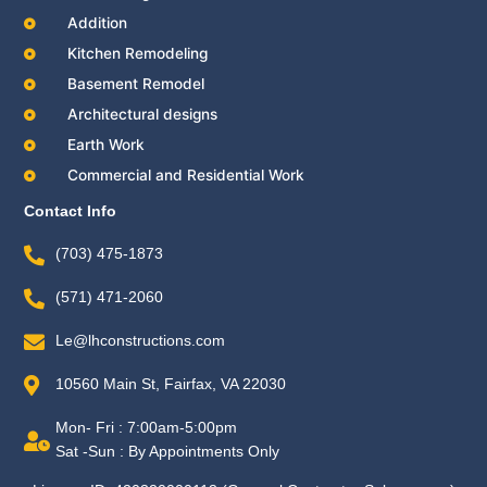
Addition
Kitchen Remodeling
Basement Remodel
Architectural designs
Earth Work
Commercial and Residential Work
Contact Info
(703) 475-1873
(571) 471-2060
Le@lhconstructions.com
10560 Main St, Fairfax, VA 22030
Mon- Fri : 7:00am-5:00pm
Sat -Sun : By Appointments Only