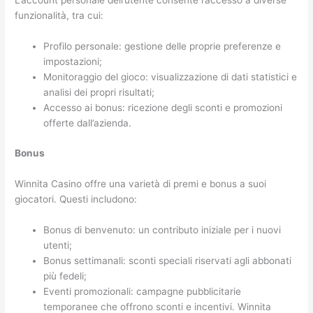
L’account personale dell’utente consente l’accesso a diverse
funzionalità, tra cui:
Profilo personale: gestione delle proprie preferenze e
impostazioni;
Monitoraggio del gioco: visualizzazione di dati statistici e
analisi dei propri risultati;
Accesso ai bonus: ricezione degli sconti e promozioni
offerte dall’azienda.
Bonus
Winnita Casino offre una varietà di premi e bonus a suoi
giocatori. Questi includono:
Bonus di benvenuto: un contributo iniziale per i nuovi
utenti;
Bonus settimanali: sconti speciali riservati agli abbonati
più fedeli;
Eventi promozionali: campagne pubblicitarie
temporanee che offrono sconti e incentivi. Winnita