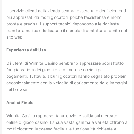
Il servizio clienti dell’azienda sembra essere uno degli elementi
più apprezzati da molti giocatori, poiché l’assistenza è molto
pronta e precisa. I support tecnici rispondono alle richieste
tramite la mailbox dedicata o il modulo di contattare fornito nel
sito web.
Esperienza dell’Uso
Gli utenti di Winnita Casino sembrano apprezzare soprattutto
l’ampia varietà dei giochi e le numerose opzioni per i
pagamenti. Tuttavia, alcuni giocatori hanno segnalato problemi
occasionalmente con la velocità di caricamento delle immagini
nel browser.
Analisi Finale
Winnita Casino rappresenta un’opzione solida sul mercato
online di gioco casinò. La sua vasta gamma e varietà offrono a
molti giocatori l’accesso facile alle funzionalità richieste e