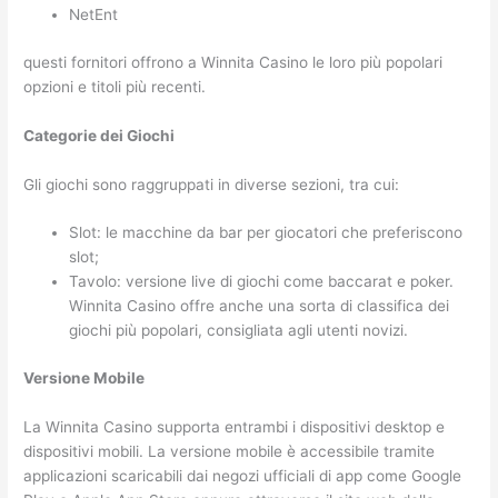
NetEnt
questi fornitori offrono a Winnita Casino le loro più popolari
opzioni e titoli più recenti.
Categorie dei Giochi
Gli giochi sono raggruppati in diverse sezioni, tra cui:
Slot: le macchine da bar per giocatori che preferiscono
slot;
Tavolo: versione live di giochi come baccarat e poker.
Winnita Casino offre anche una sorta di classifica dei
giochi più popolari, consigliata agli utenti novizi.
Versione Mobile
La Winnita Casino supporta entrambi i dispositivi desktop e
dispositivi mobili. La versione mobile è accessibile tramite
applicazioni scaricabili dai negozi ufficiali di app come Google