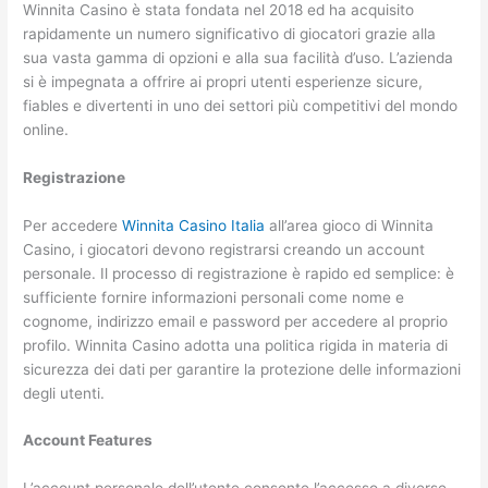
Winnita Casino è stata fondata nel 2018 ed ha acquisito
rapidamente un numero significativo di giocatori grazie alla
sua vasta gamma di opzioni e alla sua facilità d’uso. L’azienda
si è impegnata a offrire ai propri utenti esperienze sicure,
fiables e divertenti in uno dei settori più competitivi del mondo
online.
Registrazione
Per accedere
Winnita Casino Italia
all’area gioco di Winnita
Casino, i giocatori devono registrarsi creando un account
personale. Il processo di registrazione è rapido ed semplice: è
sufficiente fornire informazioni personali come nome e
cognome, indirizzo email e password per accedere al proprio
profilo. Winnita Casino adotta una politica rigida in materia di
sicurezza dei dati per garantire la protezione delle informazioni
degli utenti.
Account Features