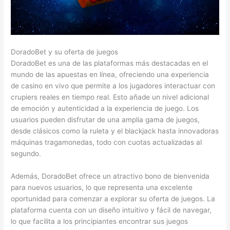
DoradoBet y su oferta de juegos
DoradoBet es una de las plataformas más destacadas en el
mundo de las apuestas en línea, ofreciendo una experiencia
de casino en vivo que permite a los jugadores interactuar con
crupiers reales en tiempo real. Esto añade un nivel adicional
de emoción y autenticidad a la experiencia de juego. Los
usuarios pueden disfrutar de una amplia gama de juegos,
desde clásicos como la ruleta y el blackjack hasta innovadoras
máquinas tragamonedas, todo con cuotas actualizadas al
segundo.
Además, DoradoBet ofrece un atractivo bono de bienvenida
para nuevos usuarios, lo que representa una excelente
oportunidad para comenzar a explorar su oferta de juegos. La
plataforma cuenta con un diseño intuitivo y fácil de navegar,
lo que facilita a los principiantes encontrar sus juegos