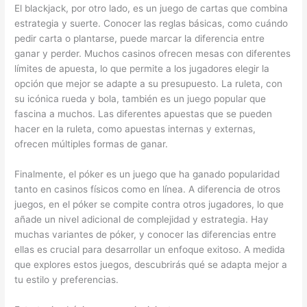
El blackjack, por otro lado, es un juego de cartas que combina
estrategia y suerte. Conocer las reglas básicas, como cuándo
pedir carta o plantarse, puede marcar la diferencia entre
ganar y perder. Muchos casinos ofrecen mesas con diferentes
límites de apuesta, lo que permite a los jugadores elegir la
opción que mejor se adapte a su presupuesto. La ruleta, con
su icónica rueda y bola, también es un juego popular que
fascina a muchos. Las diferentes apuestas que se pueden
hacer en la ruleta, como apuestas internas y externas,
ofrecen múltiples formas de ganar.
Finalmente, el póker es un juego que ha ganado popularidad
tanto en casinos físicos como en línea. A diferencia de otros
juegos, en el póker se compite contra otros jugadores, lo que
añade un nivel adicional de complejidad y estrategia. Hay
muchas variantes de póker, y conocer las diferencias entre
ellas es crucial para desarrollar un enfoque exitoso. A medida
que explores estos juegos, descubrirás qué se adapta mejor a
tu estilo y preferencias.