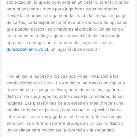
socialización, lo que lo convierte en un destino atractivo tanto
para principiantes como para jugadores experimentados.
Desde las máquinas tragamonedas hasta las mesas de juego
de cartas, cada experiencia ofrece una variedad de opciones
que pueden parecer abrumadoras al principio. Sin embargo,
con una buena guía y algunos consejos, cualquiera puede
aprender a navegar por el mundo del juego en línea en
doradobet-en-vivo.cl
, un lugar fácil de explorar.
Hoy en día, el acceso a los casinos no se limita solo a los
establecimientos físicos. La era digital ha traído consigo una
revolución en el juego en línea, permitiendo a los jugadores
disfrutar de sus juegos favoritos desde la comodidad de sus
hogares. Las plataformas de apuestas en línea ofrecen una
amplia variedad de juegos, promociones y la posibilidad de
interactuar con otros jugadores en tiempo real. Es esencial
entender las diferencias entre el juego en un casino físico y
uno en línea para maximizar la diversión y la seguridad.