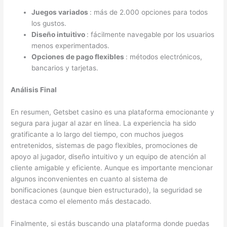
Juegos variados
: más de 2.000 opciones para todos
los gustos.
Diseño intuitivo
: fácilmente navegable por los usuarios
menos experimentados.
Opciones de pago flexibles
: métodos electrónicos,
bancarios y tarjetas.
Análisis Final
En resumen, Getsbet casino es una plataforma emocionante y
segura para jugar al azar en línea. La experiencia ha sido
gratificante a lo largo del tiempo, con muchos juegos
entretenidos, sistemas de pago flexibles, promociones de
apoyo al jugador, diseño intuitivo y un equipo de atención al
cliente amigable y eficiente. Aunque es importante mencionar
algunos inconvenientes en cuanto al sistema de
bonificaciones (aunque bien estructurado), la seguridad se
destaca como el elemento más destacado.
Finalmente, si estás buscando una plataforma donde puedas