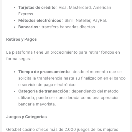
Tarjetas de crédito
: Visa, Mastercard, American
Express.
Métodos electrónicos
: Skrill, Neteller, PayPal.
Bancarios
: transfers bancarias directas.
Retiros y Pagos
La plataforma tiene un procedimiento para retirar fondos en
forma segura:
Tiempo de procesamiento
: desde el momento que se
solicita la transferencia hasta su finalización en el banco
o servicio de pago electrónico.
Categoría de transacción
: dependiendo del método
utilizado, puede ser considerada como una operación
bancaria mayorista.
Juegos y Categorías
Getsbet casino ofrece más de 2.000 juegos de los mejores