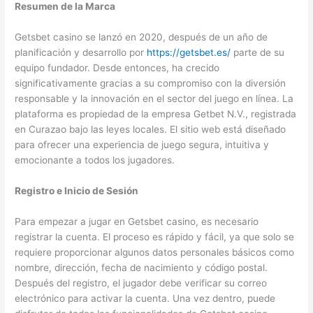
Resumen de la Marca
Getsbet casino se lanzó en 2020, después de un año de
planificación y desarrollo por
https://getsbet.es/
parte de su
equipo fundador. Desde entonces, ha crecido
significativamente gracias a su compromiso con la diversión
responsable y la innovación en el sector del juego en línea. La
plataforma es propiedad de la empresa Getbet N.V., registrada
en Curazao bajo las leyes locales. El sitio web está diseñado
para ofrecer una experiencia de juego segura, intuitiva y
emocionante a todos los jugadores.
Registro e Inicio de Sesión
Para empezar a jugar en Getsbet casino, es necesario
registrar la cuenta. El proceso es rápido y fácil, ya que solo se
requiere proporcionar algunos datos personales básicos como
nombre, dirección, fecha de nacimiento y código postal.
Después del registro, el jugador debe verificar su correo
electrónico para activar la cuenta. Una vez dentro, puede