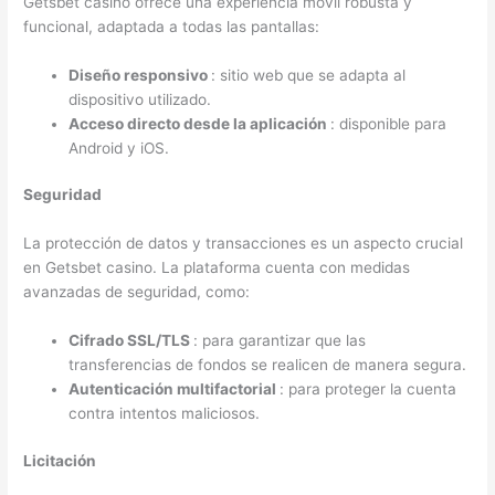
Getsbet casino ofrece una experiencia móvil robusta y
funcional, adaptada a todas las pantallas:
Diseño responsivo
: sitio web que se adapta al
dispositivo utilizado.
Acceso directo desde la aplicación
: disponible para
Android y iOS.
Seguridad
La protección de datos y transacciones es un aspecto crucial
en Getsbet casino. La plataforma cuenta con medidas
avanzadas de seguridad, como:
Cifrado SSL/TLS
: para garantizar que las
transferencias de fondos se realicen de manera segura.
Autenticación multifactorial
: para proteger la cuenta
contra intentos maliciosos.
Licitación