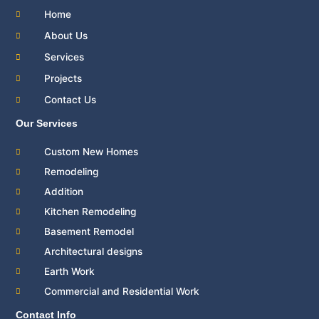
o
r
e
Home
k
About Us
Services
Projects
Contact Us
Our Services
Custom New Homes
Remodeling
Addition
Kitchen Remodeling
Basement Remodel
Architectural designs
Earth Work
Commercial and Residential Work
Contact Info