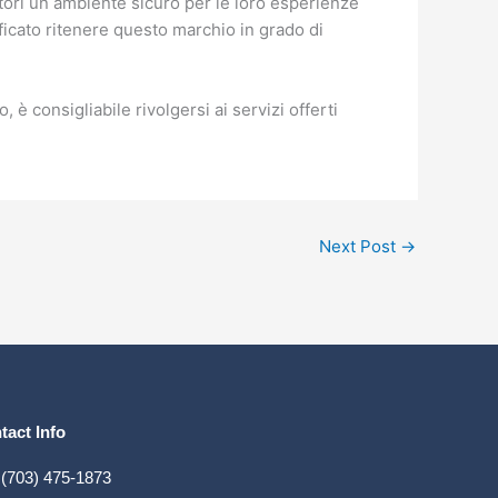
atori un ambiente sicuro per le loro esperienze
tificato ritenere questo marchio in grado di
è consigliabile rivolgersi ai servizi offerti
Next Post
→
tact Info
(703) 475-1873