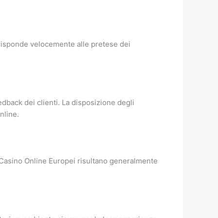
ti risponde velocemente alle pretese dei
edback dei clienti. La disposizione degli
nline.
 da Casino Online Europei risultano generalmente