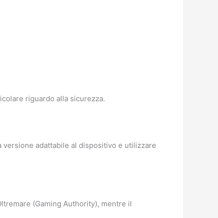
icolare riguardo alla sicurezza.
a versione adattabile al dispositivo e utilizzare
d’Oltremare (Gaming Authority), mentre il