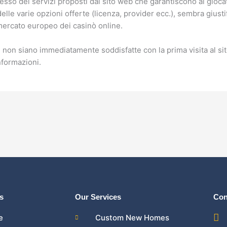
ccesso dei servizi proposti dal sito web che garantiscono ai gioc
 delle varie opzioni offerte (licenza, provider ecc.), sembra gius
 mercato europeo dei casinò online.
on siano immediatamente soddisfatte con la prima visita al sito, 
nformazioni.
s
Our Services
Con
e
Custom New Homes