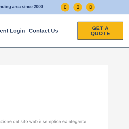
F
T
Y
nding area since 2000
a
w
o
c
i
u
e
t
t
b
t
u
o
e
b
GET A
ient Login
Contact Us
o
r
e
QUOTE
k
tazione del sito web è semplice ed elegante,