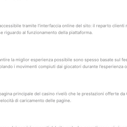
ccessibile tramite l’interfaccia online del sito: il reparto clien
e riguardo al funzionamento della piattaforma.
antire la miglior esperienza possibile sono spesso basate sul fe
lando i movimenti compiuti dai giocatori durante l’esperienza o
lla pagina principale del casino rivelò che le prestazioni offerte
velocità di caricamento delle pagine.