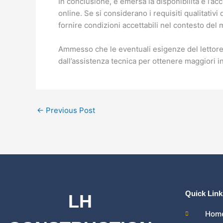
In conclusione, è emersa la disponibilità e l’a
online. Se si considerano i requisiti qualitativi
fornire condizioni accettabili nel contesto del
Ammesso che le eventuali esigenze del lettore n
dall’assistenza tecnica per ottenere maggiori i
←
Previous Post
Quick Link
LH
Hom