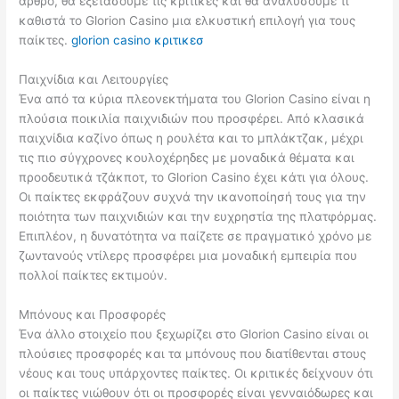
άρθρο, θα εξετάσουμε τις κριτικές και θα αναλύσουμε τι
καθιστά το Glorion Casino μια ελκυστική επιλογή για τους
παίκτες.
glorion casino κριτικεσ
Παιχνίδια και Λειτουργίες
Ένα από τα κύρια πλεονεκτήματα του Glorion Casino είναι η
πλούσια ποικιλία παιχνιδιών που προσφέρει. Από κλασικά
παιχνίδια καζίνο όπως η ρουλέτα και το μπλάκτζακ, μέχρι
τις πιο σύγχρονες κουλοχέρηδες με μοναδικά θέματα και
προοδευτικά τζάκποτ, το Glorion Casino έχει κάτι για όλους.
Οι παίκτες εκφράζουν συχνά την ικανοποίησή τους για την
ποιότητα των παιχνιδιών και την ευχρηστία της πλατφόρμας.
Επιπλέον, η δυνατότητα να παίζετε σε πραγματικό χρόνο με
ζωντανούς ντίλερς προσφέρει μια μοναδική εμπειρία που
πολλοί παίκτες εκτιμούν.
Μπόνους και Προσφορές
Ένα άλλο στοιχείο που ξεχωρίζει στο Glorion Casino είναι οι
πλούσιες προσφορές και τα μπόνους που διατίθενται στους
νέους και τους υπάρχοντες παίκτες. Οι κριτικές δείχνουν ότι
οι παίκτες νιώθουν ότι οι προσφορές είναι γενναιόδωρες και