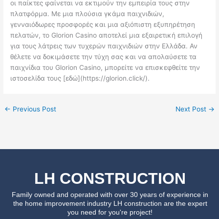
οι παίκτες φαίνεται να εκτιμούν την εμπειρία τους στην
πλατφόρμα. Με μια πλούσια γκάμα παιχνιδιών,
γενναιόδωρες προσφορές και μια αξιόπιστη εξυπηρέτηση
πελατών, το Glorion Casino αποτελεί μια εξαιρετική επιλογή
για τους λάτρεις των τυχερών παιχνιδιών στην Ελλάδα. Αν
θέλετε να δοκιμάσετε την τύχη σας και να απολαύσετε τα
παιχνίδια του Glorion Casino, μπορείτε να επισκεφθείτε την
ιστοσελίδα τους [εδώ](https://glorion.click/).
←
Previous Post
Next Post
→
LH CONSTRUCTION
Family owned and operated with over 30 years of experience in
the home improvement industry LH construction are the expert
you need for you're project!