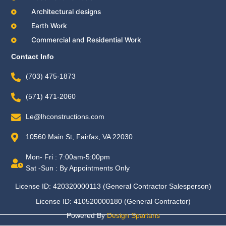
Architectural designs
Earth Work
Commercial and Residential Work
Contact Info
(703) 475-1873
(571) 471-2060
Le@lhconstructions.com
10560 Main St, Fairfax, VA 22030
Mon- Fri : 7:00am-5:00pm
Sat -Sun : By Appointments Only
License ID: 420320000113 (General Contractor Salesperson)
License ID: 410520000180 (General Contractor)
Powered By
Design Spartans