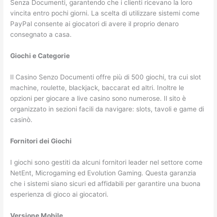
Senza Documenti, garantendo che i clienti ricevano la loro
vincita entro pochi giorni. La scelta di utilizzare sistemi come
PayPal consente ai giocatori di avere il proprio denaro
consegnato a casa.
Giochi e Categorie
Il Casino Senzo Documenti offre più di 500 giochi, tra cui slot
machine, roulette, blackjack, baccarat ed altri. Inoltre le
opzioni per giocare a live casino sono numerose. Il sito è
organizzato in sezioni facili da navigare: slots, tavoli e game di
casinò.
Fornitori dei Giochi
I giochi sono gestiti da alcuni fornitori leader nel settore come
NetEnt, Microgaming ed Evolution Gaming. Questa garanzia
che i sistemi siano sicuri ed affidabili per garantire una buona
esperienza di gioco ai giocatori.
Versione Mobile