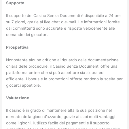
Supporto
Il supporto del Casino Senza Documenti è disponibile a 24 ore
su 7 giorni, grazie al live chat o e-mail. Le informazioni fornite
dai committenti sono accurate e risposte velocemente alle
domande dei giocatori.
Prospettiva
Nonostante alcune critiche ai riguardo della documentazione
chiara delle procedure, il Casino Senza Documenti offre una
piattaforma online che si può aspettare sia sicura ed
efficiente. I bonus e le promozioni offerte rendono la scelta per
giocarci appetibile.
Valutazione
Il casino è in grado di mantenere alta la sua posizione nel
mercato della gioco d’azzardo, grazie ai suoi molti vantaggi
come i giochi, l’utilizzo facile dei pagamenti e il supporto