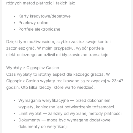
różnych metod płatności, takich jak:
Karty kredytowe/debetowe
Przelewy online
Portfele elektroniczne
Dzięki tym możliwościom, szybko zasilisz swoje konto i
zaczniesz grać. W moim przypadku, wybór portfela
elektronicznego umożliwił mi błyskawiczne transakcje.
Wypłaty z Gigaspinz Casino
Czas wypłaty to istotny aspekt dla każdego gracza. W
Gigaspinz Casino wypłaty realizowane są zazwyczaj w 23-47
godzin. Oto kilka rzeczy, które warto wiedzieć:
Wymagania weryfikacyjne — przed dokonaniem
wypłaty, konieczne jest potwierdzenie tożsamości.
Limit wypłat — zależny od wybranej metody płatności.
Dokumenty — mogą być wymagane dodatkowe
dokumenty do weryfikacji.