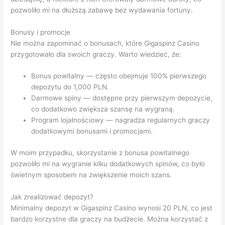
pozwoliło mi na dłuższą zabawę bez wydawania fortuny.
Bonusy i promocje
Nie można zapominać o bonusach, które Gigaspinz Casino
przygotowało dla swoich graczy. Warto wiedzieć, że:
Bonus powitalny — często obejmuje 100% pierwszego
depozytu do 1,000 PLN.
Darmowe spiny — dostępne przy pierwszym depozycie,
co dodatkowo zwiększa szansę na wygraną.
Program lojalnościowy — nagradza regularnych graczy
dodatkowymi bonusami i promocjami.
W moim przypadku, skorzystanie z bonusa powitalnego
pozwoliło mi na wygranie kilku dodatkowych spinów, co było
świetnym sposobem na zwiększenie moich szans.
Jak zrealizować depozyt?
Minimalny depozyt w Gigaspinz Casino wynosi 20 PLN, co jest
bardzo korzystne dla graczy na budżecie. Można korzystać z