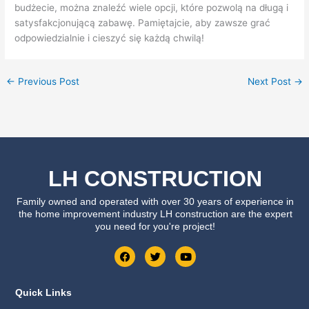
budżecie, można znaleźć wiele opcji, które pozwolą na długą i
satysfakcjonującą zabawę. Pamiętajcie, aby zawsze grać
odpowiedzialnie i cieszyć się każdą chwilą!
←
Previous Post
Next Post
→
LH CONSTRUCTION
Family owned and operated with over 30 years of experience in
the home improvement industry LH construction are the expert
you need for you're project!
F
T
Y
a
w
o
c
i
u
e
t
t
b
t
u
Quick Links
o
e
b