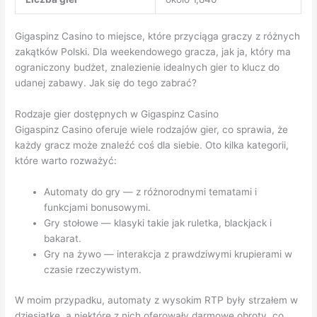
Gigaspinz Casino to miejsce, które przyciąga graczy z różnych
zakątków Polski. Dla weekendowego gracza, jak ja, który ma
ograniczony budżet, znalezienie idealnych gier to klucz do
udanej zabawy. Jak się do tego zabrać?
Rodzaje gier dostępnych w Gigaspinz Casino
Gigaspinz Casino oferuje wiele rodzajów gier, co sprawia, że
każdy gracz może znaleźć coś dla siebie. Oto kilka kategorii,
które warto rozważyć:
Automaty do gry — z różnorodnymi tematami i
funkcjami bonusowymi.
Gry stołowe — klasyki takie jak ruletka, blackjack i
bakarat.
Gry na żywo — interakcja z prawdziwymi krupierami w
czasie rzeczywistym.
W moim przypadku, automaty z wysokim RTP były strzałem w
dziesiątkę, a niektóre z nich oferowały darmowe obroty, co