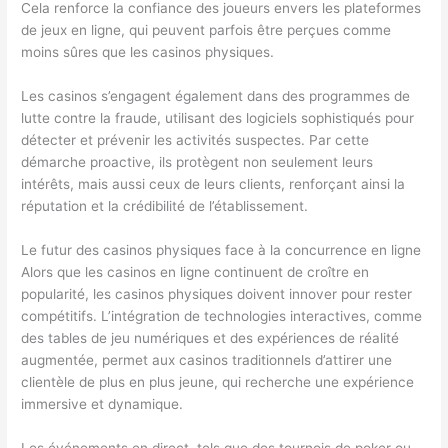
Cela renforce la confiance des joueurs envers les plateformes
de jeux en ligne, qui peuvent parfois être perçues comme
moins sûres que les casinos physiques.
Les casinos s’engagent également dans des programmes de
lutte contre la fraude, utilisant des logiciels sophistiqués pour
détecter et prévenir les activités suspectes. Par cette
démarche proactive, ils protègent non seulement leurs
intérêts, mais aussi ceux de leurs clients, renforçant ainsi la
réputation et la crédibilité de l’établissement.
Le futur des casinos physiques face à la concurrence en ligne
Alors que les casinos en ligne continuent de croître en
popularité, les casinos physiques doivent innover pour rester
compétitifs. L’intégration de technologies interactives, comme
des tables de jeu numériques et des expériences de réalité
augmentée, permet aux casinos traditionnels d’attirer une
clientèle de plus en plus jeune, qui recherche une expérience
immersive et dynamique.
Les événements en direct, tels que des tournois de poker ou