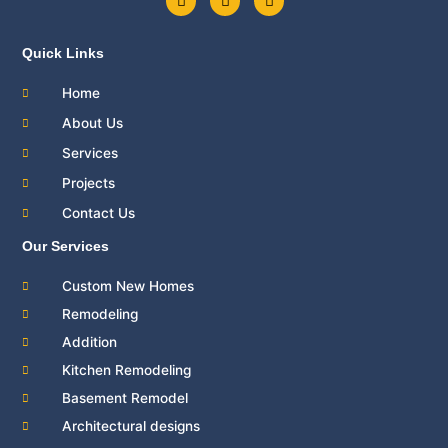
a
w
o
c
i
u
e
t
t
b
t
u
Quick Links
o
e
b
o
r
e
Home
k
About Us
Services
Projects
Contact Us
Our Services
Custom New Homes
Remodeling
Addition
Kitchen Remodeling
Basement Remodel
Architectural designs