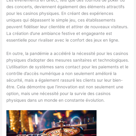
des concerts, deviennent également des éléments attractifs
pour les casinos physiques. En créant des expériences
uniques qui dépassent le simple jeu, ces établissements
peuvent fidéliser leur clientèle et attirer de nouveaux visiteurs.
La création d’une ambiance festive et engageante est
essentielle pour rivaliser avec le confort des jeux en ligne.
En outre, la pandémie a accéléré la nécessité pour les casinos
physiques d’adopter des mesures sanitaires et technologiques.
L’utilisation de systèmes sans contact pour les paiements et le
contrôle d’accès numérique a non seulement amélioré la
sécurité, mais a également rassuré les clients sur leur bien-
être. Cela démontre que l’innovation est non seulement une
option, mais une nécessité pour la survie des casinos
physiques dans un monde en constante évolution.