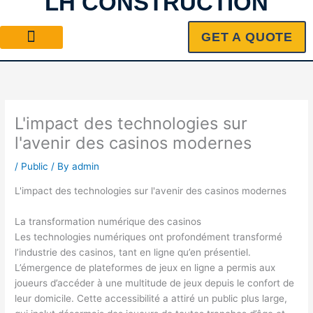
LH CONSTRUCTION
Skip
to
GET A QUOTE
content
L'impact des technologies sur
l'avenir des casinos modernes
/
Public
/ By
admin
L'impact des technologies sur l'avenir des casinos modernes
La transformation numérique des casinos
Les technologies numériques ont profondément transformé
l’industrie des casinos, tant en ligne qu’en présentiel.
L’émergence de plateformes de jeux en ligne a permis aux
joueurs d’accéder à une multitude de jeux depuis le confort de
leur domicile. Cette accessibilité a attiré un public plus large,