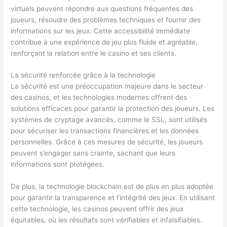
virtuels peuvent répondre aux questions fréquentes des
joueurs, résoudre des problèmes techniques et fournir des
informations sur les jeux. Cette accessibilité immédiate
contribue à une expérience de jeu plus fluide et agréable,
renforçant la relation entre le casino et ses clients.
La sécurité renforcée grâce à la technologie
La sécurité est une préoccupation majeure dans le secteur
des casinos, et les technologies modernes offrent des
solutions efficaces pour garantir la protection des joueurs. Les
systèmes de cryptage avancés, comme le SSL, sont utilisés
pour sécuriser les transactions financières et les données
personnelles. Grâce à ces mesures de sécurité, les joueurs
peuvent s’engager sans crainte, sachant que leurs
informations sont protégées.
De plus, la technologie blockchain est de plus en plus adoptée
pour garantir la transparence et l’intégrité des jeux. En utilisant
cette technologie, les casinos peuvent offrir des jeux
équitables, où les résultats sont vérifiables et infalsifiables.