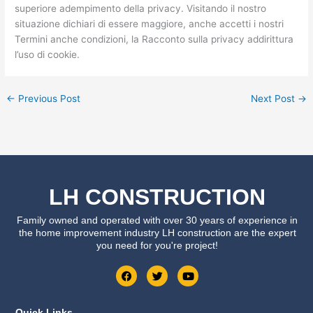
superiore adempimento della privacy. Visitando il nostro
situazione dichiari di essere maggiore, anche accetti i nostri
Termini anche condizioni, la Racconto sulla privacy addirittura
l’uso di cookie.
←
Previous Post
Next Post
→
LH CONSTRUCTION
Family owned and operated with over 30 years of experience in
the home improvement industry LH construction are the expert
you need for you're project!
F
T
Y
a
w
o
c
i
u
e
t
t
b
t
u
Quick Links