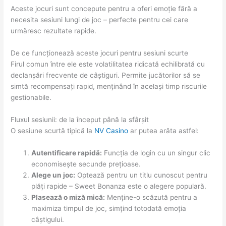
Aceste jocuri sunt concepute pentru a oferi emoție fără a
necesita sesiuni lungi de joc – perfecte pentru cei care
urmăresc rezultate rapide.
De ce funcționează aceste jocuri pentru sesiuni scurte
Firul comun între ele este volatilitatea ridicată echilibrată cu
declanșări frecvente de câștiguri. Permite jucătorilor să se
simtă recompensați rapid, menținând în același timp riscurile
gestionabile.
Fluxul sesiunii: de la început până la sfârșit
O sesiune scurtă tipică la
NV Casino
ar putea arăta astfel:
Autentificare rapidă:
Funcția de login cu un singur clic
economisește secunde prețioase.
Alege un joc:
Optează pentru un titlu cunoscut pentru
plăți rapide – Sweet Bonanza este o alegere populară.
Plasează o miză mică:
Menține-o scăzută pentru a
maximiza timpul de joc, simțind totodată emoția
câștigului.