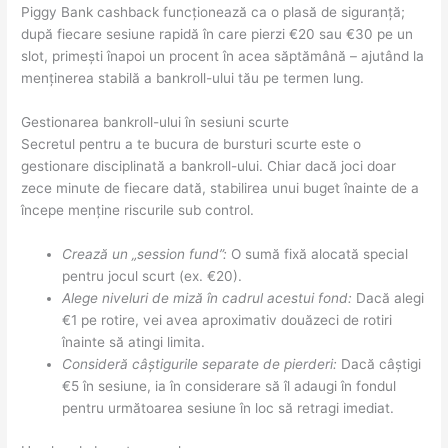
Piggy Bank cashback funcționează ca o plasă de siguranță;
după fiecare sesiune rapidă în care pierzi €20 sau €30 pe un
slot, primești înapoi un procent în acea săptămână – ajutând la
menținerea stabilă a bankroll-ului tău pe termen lung.
Gestionarea bankroll-ului în sesiuni scurte
Secretul pentru a te bucura de bursturi scurte este o
gestionare disciplinată a bankroll-ului. Chiar dacă joci doar
zece minute de fiecare dată, stabilirea unui buget înainte de a
începe menține riscurile sub control.
Crează un „session fund”:
O sumă fixă alocată special
pentru jocul scurt (ex. €20).
Alege niveluri de miză în cadrul acestui fond:
Dacă alegi
€1 pe rotire, vei avea aproximativ douăzeci de rotiri
înainte să atingi limita.
Consideră câștigurile separate de pierderi:
Dacă câștigi
€5 în sesiune, ia în considerare să îl adaugi în fondul
pentru următoarea sesiune în loc să retragi imediat.