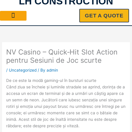
LH CONSTRUCTION
Skip
to
GET A QUOTE
content
NV Casino – Quick‑Hit Slot Action
pentru Sesiuni de Joc scurte
/
Uncategorized
/ By
admin
De ce este la modă gaming-ul în bursturi scurte
Când ziua se încheie și luminile stradale se aprind, dorința de a
accesa un ecran de terminal și de a urmări un câștig apare ca
un semn de neon. Jucătorii care iubesc senzația unei singure
rotiri și emoția unui payout brusc nu urmăresc ore întregi pe un
console; ei urmăresc momente care se simt ca o bătaie de
inimă. Acest stil de joc de înaltă intensitate nu este despre
răbdare; este despre precizie și viteză.