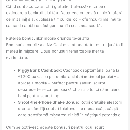
Utilizarea tactică a rotirilor gratuite
Când sunt acordate rotiri gratuite, tratează-le ca pe o
extindere a bankroll-ului tău. Deoarece nu costă nimic în afară
de miza inițială, dublează timpul de joc – oferindu-ți mai multe
șanse de a obține câștiguri mari în sesiunea scurtă.
Puterea bonusurilor mobile oriunde te-ai afla
Bonusurile mobile ale NV Casino sunt adaptate pentru jucătorii
mereu în mișcare. Două bonusuri remarcabile merită
evidențiate:
Piggy Bank Cashback:
Cashback săptămânal până la
€1 200 bazat pe pierderile la sloturi în timpul jocului via
aplicația mobilă – perfect pentru sesiuni scurte,
deoarece te recompensează chiar și atunci când pierzi
bani pentru scurt timp.
Shoot‑the‑Phone Shake Bonus:
Rotiri gratuite aleatorii
oferite când îți scuturi telefonul – o mecanică jucăușă
care transformă mișcarea zilnică în câștiguri potențiale.
Cum se potrivesc aceste bonusuri pentru jocul scurt