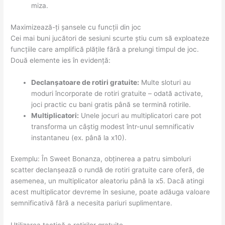
miza.
Maximizează-ți șansele cu funcții din joc
Cei mai buni jucători de sesiuni scurte știu cum să exploateze
funcțiile care amplifică plățile fără a prelungi timpul de joc.
Două elemente ies în evidență:
Declanșatoare de rotiri gratuite:
Multe sloturi au
moduri încorporate de rotiri gratuite – odată activate,
joci practic cu bani gratis până se termină rotirile.
Multiplicatori:
Unele jocuri au multiplicatori care pot
transforma un câștig modest într-unul semnificativ
instantaneu (ex. până la x10).
Exemplu: În Sweet Bonanza, obținerea a patru simboluri
scatter declanșează o rundă de rotiri gratuite care oferă, de
asemenea, un multiplicator aleatoriu până la x5. Dacă atingi
acest multiplicator devreme în sesiune, poate adăuga valoare
semnificativă fără a necesita pariuri suplimentare.