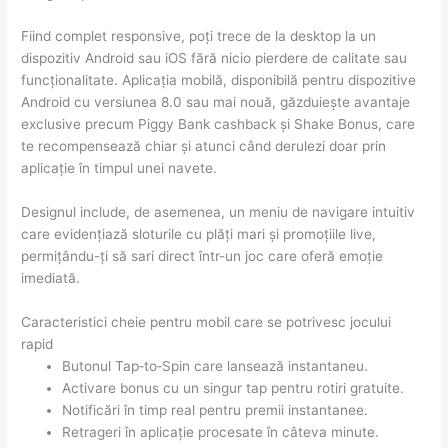
Fiind complet responsive, poți trece de la desktop la un
dispozitiv Android sau iOS fără nicio pierdere de calitate sau
funcționalitate. Aplicația mobilă, disponibilă pentru dispozitive
Android cu versiunea 8.0 sau mai nouă, găzduiește avantaje
exclusive precum Piggy Bank cashback și Shake Bonus, care
te recompensează chiar și atunci când derulezi doar prin
aplicație în timpul unei navete.
Designul include, de asemenea, un meniu de navigare intuitiv
care evidențiază sloturile cu plăți mari și promoțiile live,
permițându-ți să sari direct într-un joc care oferă emoție
imediată.
Caracteristici cheie pentru mobil care se potrivesc jocului
rapid
Butonul Tap‑to‑Spin care lansează instantaneu.
Activare bonus cu un singur tap pentru rotiri gratuite.
Notificări în timp real pentru premii instantanee.
Retrageri în aplicație procesate în câteva minute.