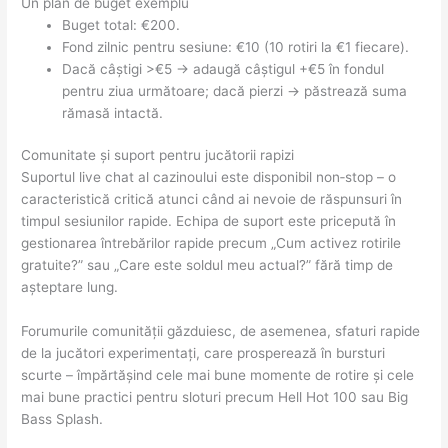
Un plan de buget exemplu
Buget total: €200.
Fond zilnic pentru sesiune: €10 (10 rotiri la €1 fiecare).
Dacă câștigi >€5 → adaugă câștigul +€5 în fondul
pentru ziua următoare; dacă pierzi → păstrează suma
rămasă intactă.
Comunitate și suport pentru jucătorii rapizi
Suportul live chat al cazinoului este disponibil non‑stop – o
caracteristică critică atunci când ai nevoie de răspunsuri în
timpul sesiunilor rapide. Echipa de suport este pricepută în
gestionarea întrebărilor rapide precum „Cum activez rotirile
gratuite?” sau „Care este soldul meu actual?” fără timp de
așteptare lung.
Forumurile comunității găzduiesc, de asemenea, sfaturi rapide
de la jucători experimentați, care prosperează în bursturi
scurte – împărtășind cele mai bune momente de rotire și cele
mai bune practici pentru sloturi precum Hell Hot 100 sau Big
Bass Splash.