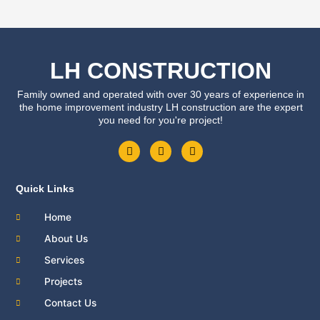
LH CONSTRUCTION
Family owned and operated with over 30 years of experience in
the home improvement industry LH construction are the expert
you need for you're project!
F
T
Y
a
w
o
c
i
u
e
t
t
b
t
u
Quick Links
o
e
b
o
r
e
Home
k
About Us
Services
Projects
Contact Us