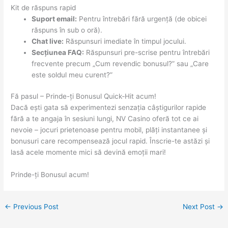
Kit de răspuns rapid
Suport email:
Pentru întrebări fără urgență (de obicei
răspuns în sub o oră).
Chat live:
Răspunsuri imediate în timpul jocului.
Secțiunea FAQ:
Răspunsuri pre-scrise pentru întrebări
frecvente precum „Cum revendic bonusul?” sau „Care
este soldul meu curent?”
Fă pasul – Prinde-ți Bonusul Quick‑Hit acum!
Dacă ești gata să experimentezi senzația câștigurilor rapide
fără a te angaja în sesiuni lungi, NV Casino oferă tot ce ai
nevoie – jocuri prietenoase pentru mobil, plăți instantanee și
bonusuri care recompensează jocul rapid. Înscrie-te astăzi și
lasă acele momente mici să devină emoții mari!
Prinde-ți Bonusul acum!
←
Previous Post
Next Post
→