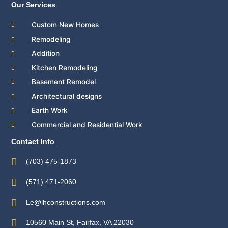
Our Services
Custom New Homes
Remodeling
Addition
Kitchen Remodeling
Basement Remodel
Architectural designs
Earth Work
Commercial and Residential Work
Contact Info
(703) 475-1873
(571) 471-2060
Le@lhconstructions.com
10560 Main St, Fairfax, VA 22030