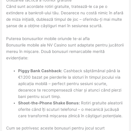
Utilizarea tactică a rotirilor gratuite
Când sunt acordate rotiri gratuite, tratează-le ca pe o
extindere a bankroll-ului tău. Deoarece nu costă nimic în afară
de miza inițială, dublează timpul de joc – oferindu-ți mai multe
șanse de a obține câștiguri mari în sesiunea scurtă.
Puterea bonusurilor mobile oriunde te-ai afla
Bonusurile mobile ale NV Casino sunt adaptate pentru jucătorii
mereu în mișcare. Două bonusuri remarcabile merită
evidențiate:
Piggy Bank Cashback:
Cashback săptămânal până la
€1 200 bazat pe pierderile la sloturi în timpul jocului via
aplicația mobilă – perfect pentru sesiuni scurte,
deoarece te recompensează chiar și atunci când pierzi
bani pentru scurt timp.
Shoot‑the‑Phone Shake Bonus:
Rotiri gratuite aleatorii
oferite când îți scuturi telefonul – o mecanică jucăușă
care transformă mișcarea zilnică în câștiguri potențiale.
Cum se potrivesc aceste bonusuri pentru jocul scurt