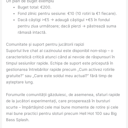
Un plan de buget exemplu
Buget total: €200.
Fond zilnic pentru sesiune: €10 (10 rotiri la €1 fiecare).
Dacă câștigi >€5 → adaugă câștigul +€5 în fondul
pentru ziua următoare; dacă pierzi → păstrează suma
rămasă intactă.
Comunitate și suport pentru jucătorii rapizi
Suportul live chat al cazinoului este disponibil non‑stop – o
caracteristică critică atunci când ai nevoie de răspunsuri în
timpul sesiunilor rapide. Echipa de suport este pricepută în
gestionarea întrebărilor rapide precum „Cum activez rotirile
gratuite?” sau „Care este soldul meu actual?” fără timp de
așteptare lung.
Forumurile comunității găzduiesc, de asemenea, sfaturi rapide
de la jucători experimentați, care prosperează în bursturi
scurte – împărtășind cele mai bune momente de rotire și cele
mai bune practici pentru sloturi precum Hell Hot 100 sau Big
Bass Splash.