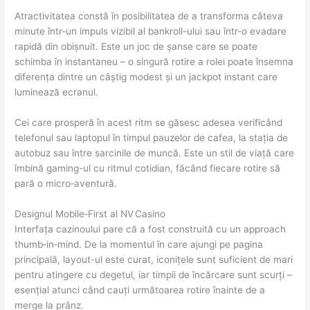
Atractivitatea constă în posibilitatea de a transforma câteva
minute într-un impuls vizibil al bankroll-ului sau într-o evadare
rapidă din obișnuit. Este un joc de șanse care se poate
schimba în instantaneu – o singură rotire a rolei poate însemna
diferența dintre un câștig modest și un jackpot instant care
luminează ecranul.
Cei care prosperă în acest ritm se găsesc adesea verificând
telefonul sau laptopul în timpul pauzelor de cafea, la stația de
autobuz sau între sarcinile de muncă. Este un stil de viață care
îmbină gaming-ul cu ritmul cotidian, făcând fiecare rotire să
pară o micro‑aventură.
Designul Mobile‑First al NV Casino
Interfața cazinoului pare că a fost construită cu un approach
thumb‑in‑mind. De la momentul în care ajungi pe pagina
principală, layout-ul este curat, iconițele sunt suficient de mari
pentru atingere cu degetul, iar timpii de încărcare sunt scurți –
esențial atunci când cauți următoarea rotire înainte de a
merge la prânz.