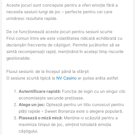
Aceste jocuri sunt concepute pentru a oferi emoție fără a
necesita sesiuni lungi de joc – perfecte pentru cei care
urmăresc rezultate rapide.
De ce funcționează aceste jocuri pentru sesiuni scurte
Firul comun între ele este volatilitatea ridicată echilibrată cu
declanșări frecvente de câștiguri. Permite jucătorilor să se
simtă recompensați rapid, menținând în același timp riscurile
gestionabile.
Fluxul sesiunii: de la început până la sfârșit
O sesiune scurtă tipică la
NV Casino
ar putea arăta astfel:
Autentificare rapidă:
Funcția de login cu un singur clic
economisește secunde prețioase.
Alege un joc:
Optează pentru un titlu cunoscut pentru
plăți rapide – Sweet Bonanza este o alegere populară.
Plasează o miză mică:
Menține-o scăzută pentru a
maximiza timpul de joc, simțind totodată emoția
câștigului.