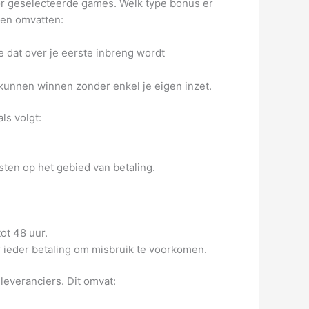
or geselecteerde games. Welk type bonus er
men omvatten:
 dat over je eerste inbreng wordt
e kunnen winnen zonder enkel je eigen inzet.
ls volgt:
sten op het gebied van betaling.
ot 48 uur.
 ieder betaling om misbruik te voorkomen.
leveranciers. Dit omvat: