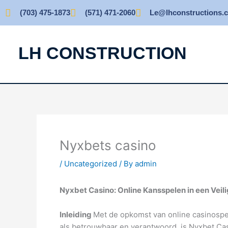
Skip
(703) 475-1873
(571) 471-2060
Le@lhconstructions.
to
content
LH CONSTRUCTION
Nyxbets casino
/
Uncategorized
/ By
admin
Nyxbet Casino: Online Kansspelen in een Ve
Inleiding
Met de opkomst van online casinospe
als betrouwbaar en verantwoord, is Nyxbet Cas