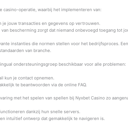
 de casino-operatie, waarbij het implementeren van:
n je jouw transacties en gegevens op vertrouwen.
au van bescherming zorgt dat niemand onbevoegd toegang tot jo
ante instanties die normen stellen voor het bedrijfsproces. Ee
n standaarden van branche.
lingual ondersteuningsgroep beschikbaar voor alle problemen:
mail kun je contact opnemen.
kelijk te beantwoorden via de online FAQ.
ervaring met het spelen van spellen bij Nyxbet Casino zo aange
unctioneren dankzij hun snelle servers.
en intuïtief ontwerp dat gemakkelijk te navigeren is.