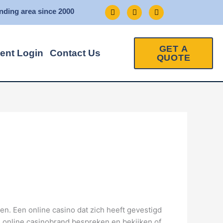
F
T
Y
nding area since 2000
a
w
o
c
i
u
e
t
t
b
t
u
o
e
b
GET A
ient Login
Contact Us
o
r
e
QUOTE
k
n. Een online casino dat zich heeft gevestigd
e online casinobrand bespreken en bekijken of