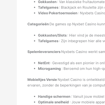
Gokkasten
: Van klassieke fruitautomat
Tafelgames
: Blackjack en Roulette zijn
Video Pokertoernooien
: Nyxbets Casin
Categorieën
De games op Nyxbet Casino kunne
Gokkasten/Slots
: Hier vind je de mees
Tafelgames
: Zijn inbegrepen hier alle 
Spelenleveranciers
Nyxbets Casino werkt same
NetEnt
: Gevestigd als een pionier in onl
Microgaming
: Beroemd om hun high-qua
Mobieltjes Versie
Nyxbet Casino is ontwikkeld
ervaren, zonder de beperkingen van je comput
Handige schermen
: Vanuit jouw mobiel
Optimale snelheid
: Jouw mobiele appar