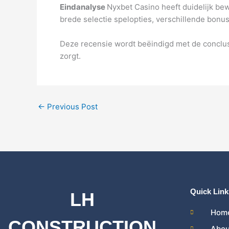
Eindanalyse
Nyxbet Casino heeft duidelijk bew
brede selectie spelopties, verschillende bonu
Deze recensie wordt beëindigd met de conclus
zorgt.
←
Previous Post
Quick Link
LH
Hom
CONSTRUCTION
Abou