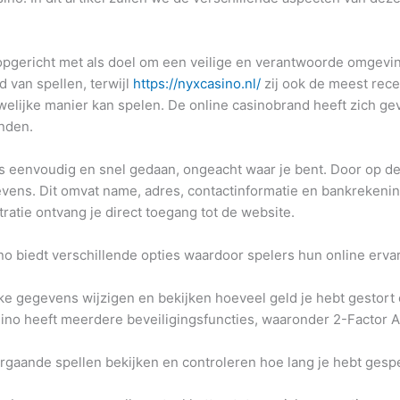
pgericht met als doel om een veilige en verantwoorde omgevin
 van spellen, terwijl
https://nyxcasino.nl/
zij ook de meest rec
welijke manier kan spelen. De online casinobrand heeft zich ge
anden.
is eenvoudig en snel gedaan, ongeacht waar je bent. Door op de 
vens. Dit omvat name, adres, contactinformatie en bankreken
ratie ontvang je direct toegang tot de website.
no biedt verschillende opties waardoor spelers hun online erva
jke gegevens wijzigen en bekijken hoeveel geld je hebt gestort 
ino heeft meerdere beveiligingsfuncties, waaronder 2-Factor A
orgaande spellen bekijken en controleren hoe lang je hebt gesp