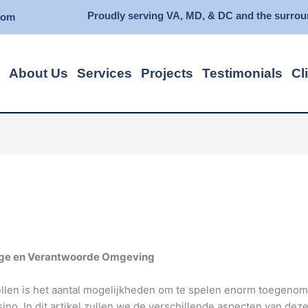
Proudly serving VA, MD, & DC and the surrou
com
About Us
Services
Projects
Testimonials
Cl
ilige en Verantwoorde Omgeving
llen is het aantal mogelijkheden om te spelen enorm toegenome
ino. In dit artikel zullen we de verschillende aspecten van dez