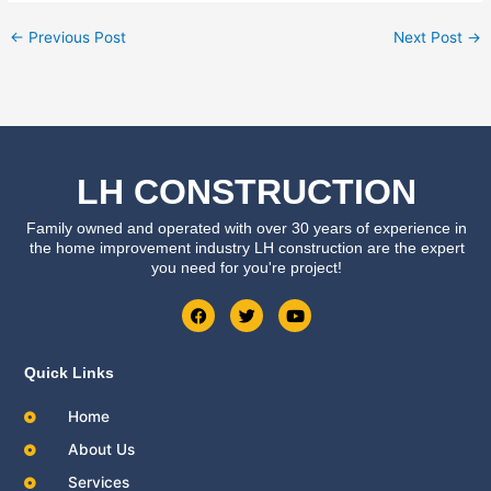
←
Previous Post
Next Post
→
LH CONSTRUCTION
Family owned and operated with over 30 years of experience in
the home improvement industry LH construction are the expert
you need for you're project!
F
T
Y
a
w
o
c
i
u
e
t
t
b
t
u
Quick Links
o
e
b
o
r
e
Home
k
About Us
Services