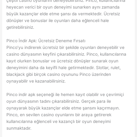
çeşitli casino oyunlarını deneyebilirsiniz. Pinco, kullanıcılarına
heyecan verici bir oyun deneyimi sunarken aynı zamanda
büyük kazançlar elde etme şansı da vermektedir. Ücretsiz
dönüşler ve bonuslar ile oyunları daha eğlenceli hale
getirebilirsiniz.
Pinco İndir Apk: Ücretsiz Deneme Fırsatı
Pinco’yu indirerek ücretsiz bir şekilde oyunları deneyebilir ve
casino dünyasının keyfini çıkarabilirsiniz. Pinco, kullanıcılarına
kayıt olurken bonuslar ve ücretsiz dönüşler sunarak oyun
deneyimini daha da keyifli hale getirmektedir. Slotlar, rulet,
blackjack gibi birçok casino oyununu Pinco üzerinden
oynayabilir ve kazanabilirsiniz.
Pinco indir apk seçeneği ile hemen kayıt olabilir ve çevrimiçi
oyun dünyasının tadını çıkarabilirsiniz. Gerçek para ile
oynayarak büyük kazançlar elde etme şansını kaçırmayın.
Pinco, en sevilen casino oyunlarını bir araya getirerek
kullanıcılarına eğlenceli ve kazançlı bir oyun deneyimi
sunmaktadır.