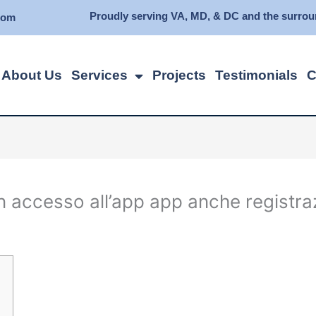
Proudly serving VA, MD, & DC and the surrou
com
About Us
Services
Projects
Testimonials
C
n accesso all’app app anche registra