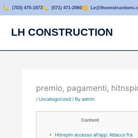
Skip
(703) 475-1873
(571) 471-2060
Le@lhconstructions.
to
content
LH CONSTRUCTION
premio, pagamenti, hitnspi
/
Uncategorized
/ By
admin
Content
Hitnspin accesso all’app: Attacco fra