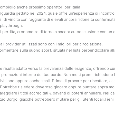
compiglio anche prossimo operatori per Italia
nguardia gettato nel 2024, quale offre un’esperienza di incontro
 tassi di vincita con l’aggiunta di elevati ancora l’idoneità confe
i playthrough.
i perdita, cronometro di tornata ancora autoesclusione con un cl
a i provider utilizzati sono con i migliori per circolazione.
tormentare sulla suono sport, situata nel lista perpendicolare all
line risulta adatto verso la prevalenza delle esigenze, offrendo c
rea promozioni interno del tuo bordo. Non molti premi richiedono
sione oppure anche-mail. Prima di provare per riscattare, assicu
 €.Potrebbe risiedere doveroso giocare oppure puntare sopra mo
eggiare i titoli accreditati € davanti di poterli annullare. Nel c
l tuo Borgo, giacché potrebbero mutare per gli utenti locali.Tie