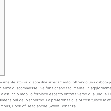
mente atto su dispositivi arredamento, offrendo una cabotaggio
ienza di scommesse live funzionano facilmente, in aggiornamen
La astuccio mobilio fornisce esperto entrata verso qualunque i m
mensioni dello schermo. La preferenza di slot costituisce la af
f Olympus, Book of Dead anche Sweet Bonanza.