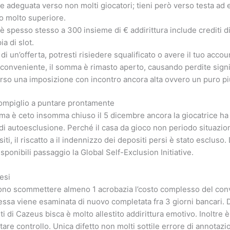
 adeguata verso non molti giocatori; tieni però verso testa ad 
so molto superiore.
 è spesso stesso a 300 insieme di € addirittura include crediti 
a di slot.
 di un’offerta, potresti risiedere squalificato o avere il tuo accou
e conveniente, il somma è rimasto aperto, causando perdite signi
erso una imposizione con incontro ancora alta ovvero un puro pi
compiglio a puntare prontamente
a è ceto insomma chiuso il 5 dicembre ancora la giocatrice ha 
so di autoesclusione. Perché il casa da gioco non periodo situaz
ti, il riscatto a il indennizzo dei depositi persi è stato escluso. 
sponibili passaggio la Global Self-Exclusion Initiative.
esi
devono scommettere almeno 1 acrobazia l’costo complesso del co
imessa viene esaminata di nuovo completata fra 3 giorni bancari
ti di Cazeus bisca è molto allestito addirittura emotivo. Inoltre è
ttare controllo. Unica difetto non molti sottile errore di annota