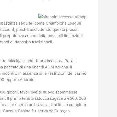
 abbastanza seguite, come Champions League
l’account, poiché escludendo questa prassi i
di prepotenza anche delle possibili limitazioni
etodi di deposito tradizionali.
tte, blackjack addirittura baccarat. Però, i
a peccato di una libertà ADM italiana. Il
 incontro in assenza di le restrizioni dei casino
iOS oppure Android.
 5000 giochi, tavoli live di nuovo scommesse
wser. Il primo tenuta sblocca sagace a €500, 200
o a chi ricerca un’bravura di artificio completa
e. Cazeus Casino è riserva da Curaçao