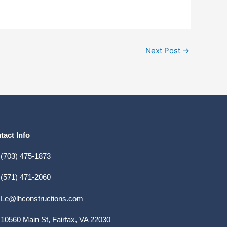
Next Post
→
tact Info
(703) 475-1873
(571) 471-2060
Le@lhconstructions.com
10560 Main St, Fairfax, VA 22030