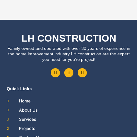
LH CONSTRUCTION
Family owned and operated with over 30 years of experience in
the home improvement industry LH construction are the expert
you need for you're project!
F
T
Y
a
w
o
c
i
u
e
t
t
b
t
u
Quick Links
o
e
b
o
r
e
Home
k
About Us
Services
Projects