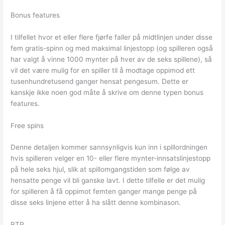
Bonus features
I tilfellet hvor et eller flere fjørfe faller på midtlinjen under disse
fem gratis-spinn og med maksimal linjestopp (og spilleren også
har valgt å vinne 1000 mynter på hver av de seks spillene), så
vil det være mulig for en spiller til å modtage oppimod ett
tusenhundretusend ganger hensat pengesum. Dette er
kanskje ikke noen god måte å skrive om denne typen bonus
features.
Free spins
Denne detaljen kommer sannsynligvis kun inn i spillordningen
hvis spilleren velger en 10- eller flere mynter-innsatslinjestopp
på hele seks hjul, slik at spillomgangstiden som følge av
hensatte penge vil bli ganske lavt. I dette tilfelle er det mulig
for spilleren å få oppimot femten ganger mange penge på
disse seks linjene etter å ha slått denne kombinason.
RTP