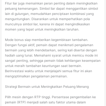
Fitur liar juga memainkan peran penting dalam meningkatkan
peluang kemenangan. Simbol liar dapat menggantikan simbol
lain di gulungan, memudahkan penciptaan kombinasi yang
menguntungkan. Disarankan untuk memperhatikan pola
munculnya simbol liar, karena ini dapat mengindikasikan
momen yang tepat untuk meningkatkan taruhan.
Mode bonus siap memberikan kegembiraan tambahan.
Dengan fungsi aktif, pemain dapat menikmati pengalaman
bermain yang lebih mendebarkan, sering kali disertai dengan
hadiah uang tunai. Memahami syarat untuk memicu mode ini
sangat penting, sehingga pemain tidak kehilangan kesempatan
untuk meraih tambahan keuntungan saat bermain.
Berinvestasi waktu untuk menjelajahi semua fitur ini akan
mengoptimalkan pengalaman permainan.
Strategi Bermain untuk Meningkatkan Peluang Menang
Pilih mesin dengan RTP tinggi. Persentase pengembalian ke
pemain (RTP) menjadi salah satu faktor utama dalam