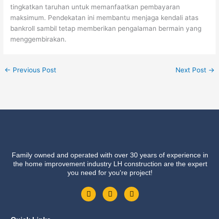
tingkatkan taruhan untuk memanfaatkan pembayaran
maksimum. Pendekatan ini membantu menjaga kendali atas
bankroll sambil tetap memberikan pengalaman bermain yang
menggembirakan.
←
Previous Post
Next Post
→
Family owned and operated with over 30 years of experience in
the home improvement industry LH construction are the expert
you need for you're project!
F
T
Y
a
w
o
c
i
u
e
t
t