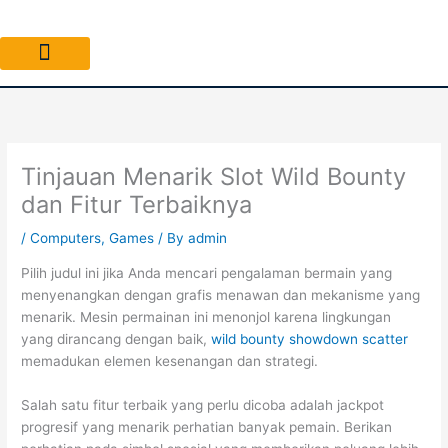
Skip
to
content
Tinjauan Menarik Slot Wild Bounty
dan Fitur Terbaiknya
/
Computers, Games
/ By
admin
Pilih judul ini jika Anda mencari pengalaman bermain yang
menyenangkan dengan grafis menawan dan mekanisme yang
menarik. Mesin permainan ini menonjol karena lingkungan
yang dirancang dengan baik,
wild bounty showdown scatter
memadukan elemen kesenangan dan strategi.
Salah satu fitur terbaik yang perlu dicoba adalah jackpot
progresif yang menarik perhatian banyak pemain. Berikan