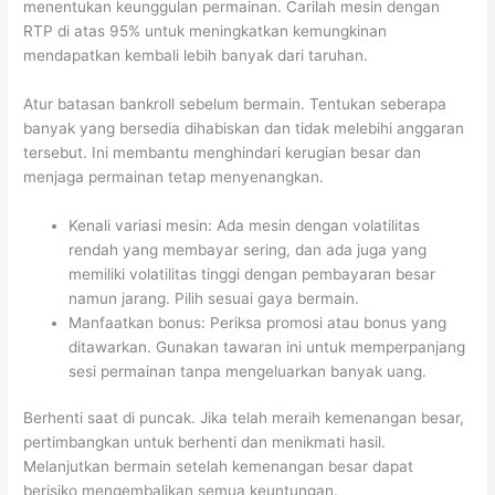
menentukan keunggulan permainan. Carilah mesin dengan
RTP di atas 95% untuk meningkatkan kemungkinan
mendapatkan kembali lebih banyak dari taruhan.
Atur batasan bankroll sebelum bermain. Tentukan seberapa
banyak yang bersedia dihabiskan dan tidak melebihi anggaran
tersebut. Ini membantu menghindari kerugian besar dan
menjaga permainan tetap menyenangkan.
Kenali variasi mesin: Ada mesin dengan volatilitas
rendah yang membayar sering, dan ada juga yang
memiliki volatilitas tinggi dengan pembayaran besar
namun jarang. Pilih sesuai gaya bermain.
Manfaatkan bonus: Periksa promosi atau bonus yang
ditawarkan. Gunakan tawaran ini untuk memperpanjang
sesi permainan tanpa mengeluarkan banyak uang.
Berhenti saat di puncak. Jika telah meraih kemenangan besar,
pertimbangkan untuk berhenti dan menikmati hasil.
Melanjutkan bermain setelah kemenangan besar dapat
berisiko mengembalikan semua keuntungan.