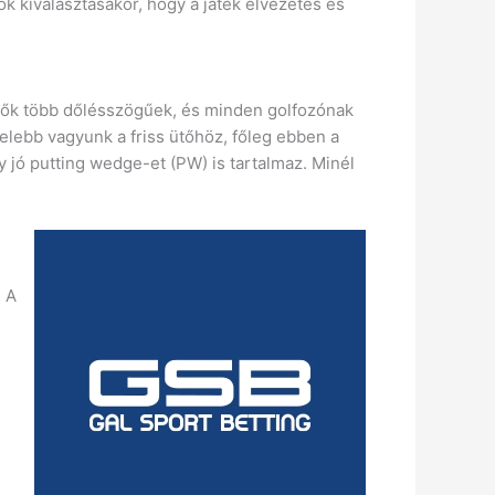
ok kiválasztásakor, hogy a játék élvezetes és
ütők több dőlésszögűek, és minden golfozónak
özelebb vagyunk a friss ütőhöz, főleg ebben a
 jó putting wedge-et (PW) is tartalmaz. Minél
. A