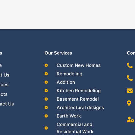
s
Our Services
Con
e
Custom New Homes
Remodeling
t Us
Addition
ices
Kitchen Remodeling
ects
Basement Remodel
act Us
Architectural designs
Earth Work
Commercial and
Residential Work