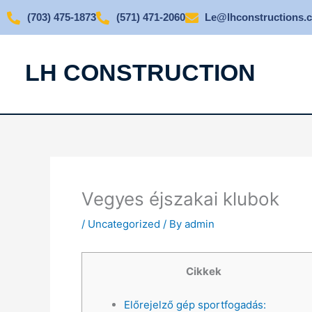
Skip
(703) 475-1873
(571) 471-2060
Le@lhconstructions.
to
content
LH CONSTRUCTION
Vegyes éjszakai klubok
/
Uncategorized
/ By
admin
Cikkek
Előrejelző gép sportfogadás: