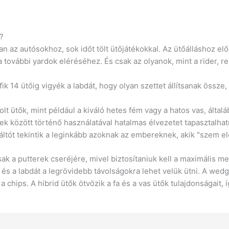
?
lóan az autósokhoz, sok időt tölt ütőjátékokkal. Az ütőálláshoz e
a további yardok eléréséhez. És csak az olyanok, mint a rider, r
ofik 14 ütőig vigyék a labdát, hogy olyan szettet állítsanak össze
olt ütők, mint például a kiváló hetes fém vagy a hatos vas, által
k között történő használatával hatalmas élvezetet tapasztalhat
váltót tekintik a leginkább azoknak az embereknek, akik "szem elől
ak a putterek cseréjére, mivel biztosítaniuk kell a maximális
 és a labdát a legrövidebb távolságokra lehet velük ütni. A wedg
 a chips. A hibrid ütők ötvözik a fa és a vas ütők tulajdonságait