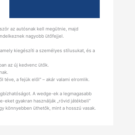
lőször az autósnak kell megütnie, majd
endelkeznek nagyobb ütőfejjel.
, amely kiegészíti a személyes stílusukat, és a
ában az új kedvenc ütők.
nak.
 téve, a fejük elől" – akár valami elromlik.
 megbízhatóságot. A wedge-ek a legmagasabb
e-eket gyakran használják „rövid játékbeli”
, így könnyebben üthetők, mint a hosszú vasak.