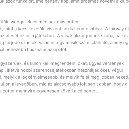
ük azok funkcióit. Íme néhány tipp, amit érdemes követni a klub
idütők, wedge-ek és még sok más putter
, mint a kocsikezelők, viszont sokkal pontosabbak. A fairway 
lik az ütéséhez és a játékához. A vasak akkor jönnek szóba, ha k
g terjedő számok, valamint egy másik szám található, amely egy
nál nehezebb használni az új ütőt.
gyszerűek, és külön kell megrendelni őket. Egyes versenyek
api, illetve hobbi szerencsejátékokban használják őket. Végül
sd, melyik a legkényelmesebb, és melyik felel meg jobban neked
ruljon a levegőben, míg az alacsonyabb loft segít abban, hogy a
y a putter mennyire egyenesen követi a célpontot.