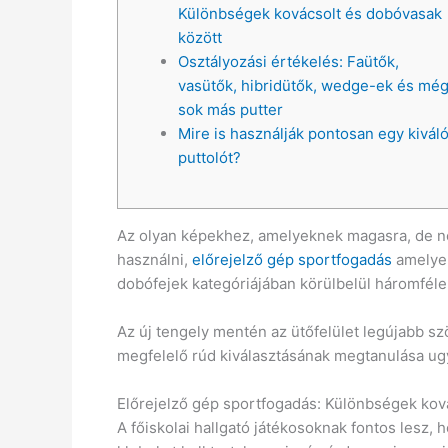
Különbségek kovácsolt és dobóvasak
között
Osztályozási értékelés: Faütők,
vasütők, hibridütők, wedge-ek és mé
sok más putter
Mire is használják pontosan egy kivál
puttolót?
Az olyan képekhez, amelyeknek magasra, de ne
használni,
előrejelző gép sportfogadás
amelyek
dobófejek kategóriájában körülbelül háromféle 
Az új tengely mentén az ütőfelület legújabb sz
megfelelő rúd kiválasztásának megtanulása ugy
Előrejelző gép sportfogadás: Különbségek kov
A főiskolai hallgató játékosoknak fontos lesz,