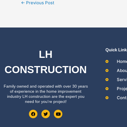
←
Previous Post
Quick Link
LH
Hom
CONSTRUCTION
Abou
Serv
Family owned and operated with over 30 years
Proj
of experience in the home improvement
industry LH construction are the expert you
Cont
need for you're project!
F
T
Y
a
w
o
c
i
u
e
t
t