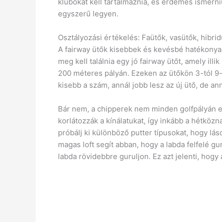
klubokat kell tartalmaznia, és érdemes ismerni
egyszerű legyen.
Osztályozási értékelés: Faütők, vasütők, hibr
A fairway ütők kisebbek és kevésbé hatékonyak
meg kell találnia egy jó fairway ütőt, amely il
200 méteres pályán. Ezeken az ütőkön 3-tól 9-i
kisebb a szám, annál jobb lesz az új ütő, de an
Bár nem, a chipperek nem minden golfpályán e
korlátozzák a kínálatukat, így inkább a hétközn
próbálj ki különböző putter típusokat, hogy lá
magas loft segít abban, hogy a labda felfelé gu
labda rövidebbre guruljon. Ez azt jelenti, hog