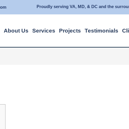
Proudly serving VA, MD, & DC and the surrou
com
About Us
Services
Projects
Testimonials
Cl