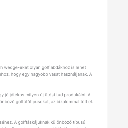
h wedge-eket olyan golflabdákhoz is lehet
ahhoz, hogy egy nagyobb vasat használjanak.
A
 jó játékos milyen új ütést tud produkálni. A
nböző golfütőtípusokat, az bizalommal tölt el.
éséhez. A golftáskájuknak különböző típusú