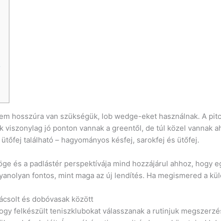
g
ó
m hosszúra van szükségük, lob wedge-eket használnak. A pitc
 viszonylag jó ponton vannak a greentől, de túl közel vannak 
ütőfej található – hagyományos késfej, sarokfej és ütőfej.
öge és a padlástér perspektívája mind hozzájárul ahhoz, hogy egy
anolyan fontos, mint maga az új lendítés. Ha megismered a külö
ácsolt és dobóvasak között
 hogy felkészült teniszklubokat válasszanak a rutinjuk megszerz