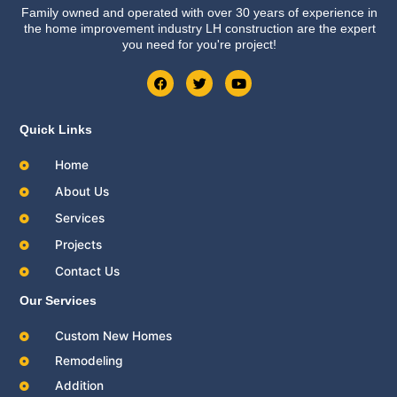
Family owned and operated with over 30 years of experience in
the home improvement industry LH construction are the expert
you need for you're project!
F
T
Y
a
w
o
c
i
u
e
t
t
b
t
u
Quick Links
o
e
b
o
r
e
Home
k
About Us
Services
Projects
Contact Us
Our Services
Custom New Homes
Remodeling
Addition