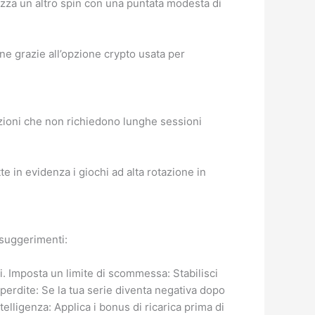
azza un altro spin con una puntata modesta di
ne grazie all’opzione crypto usata per
ozioni che non richiedono lunghe sessioni
e in evidenza i giochi ad alta rotazione in
 suggerimenti:
i.
Imposta un limite di scommessa: Stabilisci
 perdite: Se la tua serie diventa negativa dopo
elligenza: Applica i bonus di ricarica prima di