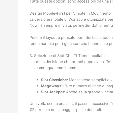
Tutte queste opzioni sono accessibili da una s
Design Mobile-First per Vincite in Movimento
La versione mobile di Wonaco è ottimizzata per
Now” è sempre in vista, permettendoti di entrar
Poiché il layout è pensato per interfacce touc
fondamentale per i giocatori che hanno solo pochi
3. Selezione di Slot Che Ti Tiene Incollato
La prima decisione che prendi dopo aver effettu
sia comunque emozionante.
Slot Classiche:
Meccaniche semplici e vi
Megaways:
L’alto numero di linee di pag
Slot Jackpot:
Anche se la grande vincita r
Una volta scelta una slot, il passo successivo
€2 per spin nella maggior parte dei titoli.