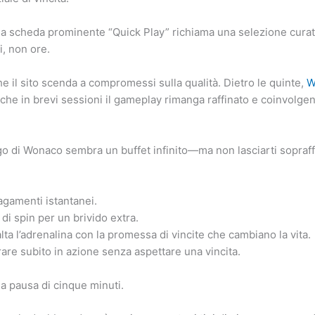
na scheda prominente “Quick Play” richiama una selezione curata
i, non ore.
che il sito scenda a compromessi sulla qualità. Dietro le quinte,
W
nche in brevi sessioni il gameplay rimanga raffinato e coinvolgen
alogo di Wonaco sembra un buffet infinito—ma non lasciarti sopr
agamenti istantanei.
 spin per un brivido extra.
 l’adrenalina con la promessa di vincite che cambiano la vita.
are subito in azione senza aspettare una vincita.
na pausa di cinque minuti.