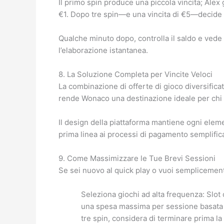
Il primo spin produce una piccola vincita; Ale
€1. Dopo tre spin—e una vincita di €5—decide 
Qualche minuto dopo, controlla il saldo e vede 
l’elaborazione istantanea.
8. La Soluzione Completa per Vincite Veloci
La combinazione di offerte di gioco diversific
rende Wonaco una destinazione ideale per chi 
Il design della piattaforma mantiene ogni eleme
prima linea ai processi di pagamento semplificat
9. Come Massimizzare le Tue Brevi Sessioni
Se sei nuovo al quick play o vuoi semplicement
Seleziona giochi ad alta frequenza: Slot
una spesa massima per sessione basata su
tre spin, considera di terminare prima l