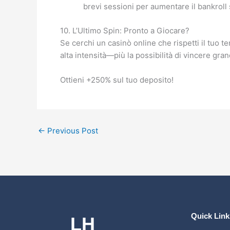
brevi sessioni per aumentare il bankrol
10. L’Ultimo Spin: Pronto a Giocare?
Se cerchi un casinò online che rispetti il tu
alta intensità—più la possibilità di vincere gra
Ottieni +250% sul tuo deposito!
←
Previous Post
Quick Link
LH