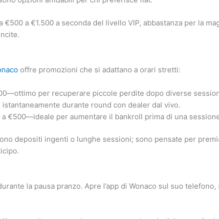
 da €500 a €1.500 a seconda del livello VIP, abbastanza per la ma
ncite.
naco
offre promozioni che si adattano a orari stretti:
00—ottimo per recuperare piccole perdite dopo diverse sessioni
istantaneamente durante round con dealer dal vivo.
 a €500—ideale per aumentare il bankroll prima di una sessione
ono depositi ingenti o lunghe sessioni; sono pensate per premi
icipo.
nte la pausa pranzo. Apre l’app di Wonaco sul suo telefono, se