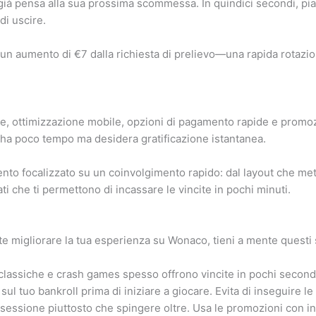
x già pensa alla sua prossima scommessa. In quindici secondi, pi
di uscire.
un aumento di €7 dalla richiesta di prelievo—una rapida rotazio
ate, ottimizzazione mobile, opzioni di pagamento rapide e prom
ha poco tempo ma desidera gratificazione istantanea.
nto focalizzato su un coinvolgimento rapido: dal layout che mett
i che ti permettono di incassare le vincite in pochi minuti.
e migliorare la tua esperienza su Wonaco, tieni a mente questi
 classiche e crash games spesso offrono vincite in pochi second
l tuo bankroll prima di iniziare a giocare.
Evita di inseguire le
a sessione piuttosto che spingere oltre.
Usa le promozioni con int