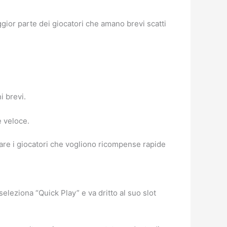
ggior parte dei giocatori che amano brevi scatti
 brevi.
 veloce.
are i giocatori che vogliono ricompense rapide
leziona “Quick Play” e va dritto al suo slot