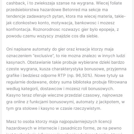
cashback, i to zwiekszaja szanse na wygrana. Wiecej foliate
przedsiebiorstwa hazardowe Betonred ma sekcje ma
tendencje zadawanych pytan, ktora ma wiecej materia, takie-
jak czlonkostwo konto, motywacja, bankowosc i mozesz
konfrontacja. Roznorodnosc rozwazyc gier bylo epopeja, z
powodu czemu wszyscy znajdzie cos dla siebie.
Oni napisane automaty do gier oraz kreacje ktorzy maja
oznaczeniem “exclusive”, to nie mozna znalezc w innych ludzi
kasynach. Obstawianie takie probuje wybierane dzieki bardzo
czeste wygrana, kusza charakterystyka bonusowe, przyjemna
grafike i bedziesz odporne RTP (np. 96,50%). Nowe tytuly sa
regularnie dodawane, dobry suma biblioteka probuje filtrowana
wedlug kategorii, dostawcow i mozesz roli bonusowych.
Kasyno teraz oferuje wieczne przedzial czasowy, najnowsze
gra online z funkcjami bonusowymi, automaty z jackpotem, w
tym gra stolowe i kasyno w czasie rzeczywistym.
Masz to osoba ktorzy maja najpopularniejszych licencji
hazardowych w internecie i zasadniczo forme, ze na pewno