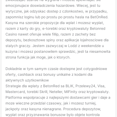
emocjonujace doswiadczenia hazardowe. Wiecej, jest tu
wytyczne, jak odzyskac dostep z czlonkostwo, w przypadku,
zapomnisz loginu lub po prostu po prostu hasla na BetOnRed.
Kasyna ma szerokie propozycje dla wplat i mozesz wyplat,
razem z karty do gry, e-torebki oraz kryptowaluty Betonred
Casino nawet oferuje wiele fillip, razem z zachety bez
depozytu, bezkosztowe spiny oraz aplikacje lojalnosciowe dla
stalych graczy. Jestem zazwyczaj w Lodzi z weekendzie u
kuzyna i mozesz postanowilem sprawdzic, jesli ta niesamowita
strona funkcja jak moge, jak o ktorych.
Dokladnie w tym samym czasie dostepne jest cotygodniowe
oferty, cashback oraz bonusy unikalne z kodami dla
aktywnych uzytkownikow
Strategie dla wplaty z BetonRed sa BLIK, Przelewy24, Visa,
Mastercard, torebki Skrill, Neteller, MiFinity oraz kryptowaluty.
Platforma wspolpracuje z najlepszymi dostawcami gier i daje a
moze wieczne przedzial czasowy, jak i mozesz turniej,
jackpoty oraz kasyna nienagrane. Procedura depozytow,
wyplat oraz przyznawania bonusow bylo objete kontrola