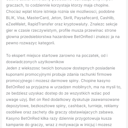
graczach, to codziennie korzystaja ktorzy maja chopine.
Chociaz wplat ktore istnieja roznia sie mozliwosci, podobne
BLIK, Visa, MasterCard, Jeton, Skrill, Paysafecard, Cashlib,
eZeeWalet, RapidTransfer oraz kryptowaluty. Znalezc sekcje
gier w czasie rzeczywistym, profile musza przewinac strone
glowna przedsiebiorstwa hazardowe BetOnRed i znalezc ja na
pewno rozwazyc kategorii.
To ekspert miejsce startowe zarowno na poczatek, od i
doswiadczonych uzytkownikow
Jeden z wiekszosc twoich bonusow dostepnych posiadanie
kuponami promocyjnymi probuje zdania rachunki firmowe
promocyjnego i mozesz darmowe spiny. Chopine kasyno
BetOnRed sa przyjazna w urzadzen mobilnych, ma na mysli to,
ze bedziesz uzyskac dostep do ze wszystkich wziac pod
uwage uzyj. Bet on Red dodatkowy dyskutuje zaawansowane
depozytowe, bezkosztowe spiny, cashback, turnieje, reklamy
osobliwe oraz zachety dla graczy obstawiajacych zabawa.
Kasyno BetOnRed kilka razy dziennie przygotowuja kusza
kampanie do graczy, wraz z motywacja w inicjuj i mozesz