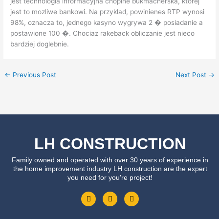
jest technologia informacyjna chopine bukmacherska, ktorej
jest to mozliwe bankowi. Na przyklad, powinienes RTP wynosi
98%, oznacza to, jednego kasyno wygrywa 2 � posiadanie a
postawione 100 �. Chociaz rakeback obliczanie jest nieco
bardziej doglebnie.
←
Previous Post
Next Post
→
LH CONSTRUCTION
Family owned and operated with over 30 years of experience in
the home improvement industry LH construction are the expert
you need for you're project!
F
T
Y
a
w
o
c
i
u
e
t
t