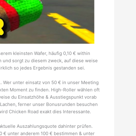
erem kleinsten Wafer, häufig 0,10 € within
 und sorgt zu diesem zweck, auf diese weise
irklich so jedes Ergebnis gestanden sei.
.. Wer unter einsatz von 50 € in unser Meeting
kten Moment zu finden. High-Roller wählen oft
e weise du Einsatzhöhe & Ausstiegspunkt vorab
um Lachen, ferner unser Bonusrunden besuchen
ird Chicken Road exakt dies Interessante.
aktuelle Auszahlungsquote dahinter prüfen.
10 € unter anderem 100 € bestimmen & unter