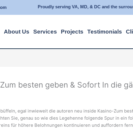
Proudly serving VA, MD, & DC and the surrou
com
About Us
Services
Projects
Testimonials
Cl
 Zum besten geben & Sofort In die 
 büffeln, egal inwieweit die autoren neu inside Kasino-Zum best
chten Sie, genau so wie dies Legehenne folgende Spur in ein f
ereins für höhere Belohnungen kontinuieren und auffordern fe