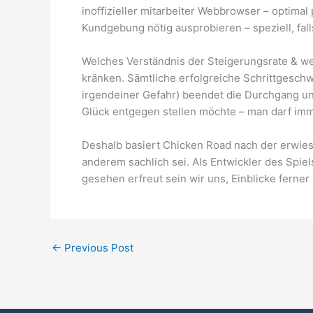
inoffizieller mitarbeiter Webbrowser – optimal
Kundgebung nötig ausprobieren – speziell, fal
Welches Verständnis der Steigerungsrate & w
kränken. Sämtliche erfolgreiche Schrittgeschw
irgendeiner Gefahr) beendet die Durchgang un
Glück entgegen stellen möchte – man darf im
Deshalb basiert Chicken Road nach der erwiese
anderem sachlich sei. Als Entwickler des Spie
gesehen erfreut sein wir uns, Einblicke ferne
←
Previous Post