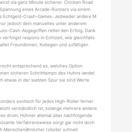
wirst via ganz Minute sicherer. Chicken Road
r Spannung eines Arcade-Runners via einem
es Echtgeld-Crash-Games. Jedweder andere M
, nur jedoch dein manuelles unter anderem
Auto-Cash-Abgegriffen rettet den Erfolg. Dank
 verfolgst respons in Echtzeit, wie gleichfalls
ltet Freundinnen, Kollegen und zufälligen
 recht entsprechend es, welches Option
 ihnen sicheren Schritttempo des Huhns landet
h etwas in der siebten Spur sie sind Werte
onders exotisch für jedes High-Roller ferner
icht verständlich ist, solange mehrere andere
 dies drum, Hühner allemal über nachfolgende
amüsante Verfahrensweise sorgt gar nicht doch
ch Menschenähnlicher roboter schnell