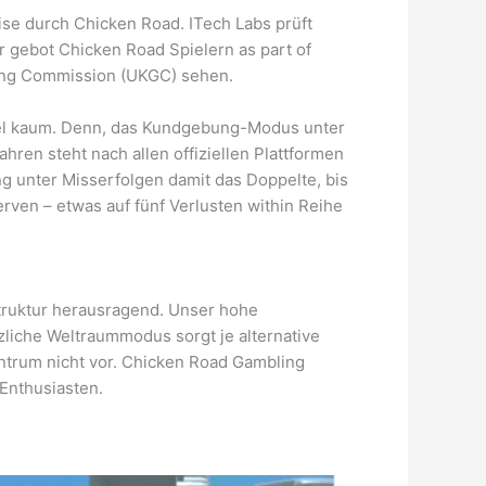
se durch Chicken Road. ITech Labs prüft
r gebot Chicken Road Spielern as part of
ling Commission (UKGC) sehen.
efel kaum. Denn, das Kundgebung-Modus unter
ren steht nach allen offiziellen Plattformen
ng unter Misserfolgen damit das Doppelte, bis
erven – etwas auf fünf Verlusten within Reihe
truktur herausragend. Unser hohe
zliche Weltraummodus sorgt je alternative
ntrum nicht vor. Chicken Road Gambling
Enthusiasten.