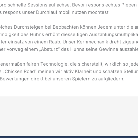
 pro schnelle Sessions auf achse. Bevor respons echtes Piepen 
ls respons unser Durchlauf mobil nutzen möchtest.
elches Durchsteigen bei Beobachten können Jedem unter die a
indigkeit des Huhns erhöht diesseitigen Auszahlungsmultiplikato
ter einsatz von einem Raub. Unser Kernmechanik dreht zigeun
mer vorweg einem „Absturz“ des Huhns seine Gewinne auszahl
nermaßen fairen Technologie, die sicherstellt, wirklich so jede
ls „Chicken Road“ meinen wir aktiv Klarheit und schätzen Stell
r Bewertungen direkt bei unseren Spielern zu aufgliedern.