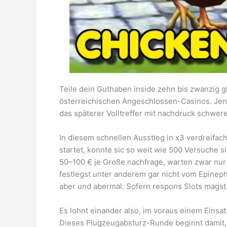
Teile dein Guthaben inside zehn bis zwanzig g
österreichischen Angeschlossen-Casinos. Jen
das späterer Volltreffer mit nachdruck schwere
In diesem schnellen Ausstieg in x3 verdreifach
startet, konnte sic so weit wie 500 Versuche
50–100 € je Große nachfrage, warten zwar nur 
festlegst unter anderem gar nicht vom Epinep
aber und abermal. Sofern respons Slots magst,
Es lohnt einander also, im voraus einem Eins
Dieses Flugzeugabsturz-Runde beginnt damit,